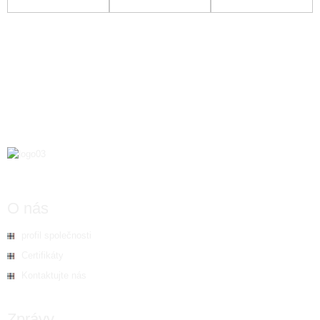
jádrem SPC Click
Light Age
plank
O nás
profil společnosti
Certifikáty
Kontaktujte nás
Zprávy