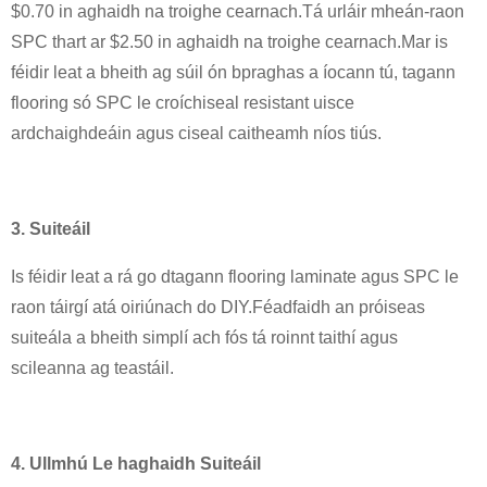
$0.70 in aghaidh na troighe cearnach.Tá urláir mheán-raon
SPC thart ar $2.50 in aghaidh na troighe cearnach.Mar is
féidir leat a bheith ag súil ón bpraghas a íocann tú, tagann
flooring só SPC le croíchiseal resistant uisce
ardchaighdeáin agus ciseal caitheamh níos tiús.
3. Suiteáil
Is féidir leat a rá go dtagann flooring laminate agus SPC le
raon táirgí atá oiriúnach do DIY.Féadfaidh an próiseas
suiteála a bheith simplí ach fós tá roinnt taithí agus
scileanna ag teastáil.
4. Ullmhú Le haghaidh Suiteáil