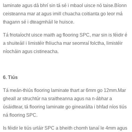
laminate agus dá bhrí sin tá sé i mbaol uisce nó taise.Bíonn
ceisteanna mar at agus imill chuacha coitianta go leor má
thagann sé i dteagmháil le huisce.
Tá friotaíocht uisce maith ag flooring SPC, mar sin is féidir é
a shuiteáil i limistéir fhliucha mar seomraí folctha, limistéir
níocháin agus cistineacha.
6. Tiús
Tá meán-thiús flooring laminate thart ar 6mm go 12mm.Mar
gheall ar struchtúr na sraitheanna agus na n-ábhar a
úsáidtear, tá flooring laminate go ginearálta i bhfad níos tiús
ná flooring SPC.
Is féidir le tiús urláir SPC a bheith chomh tanaí le 4mm agus