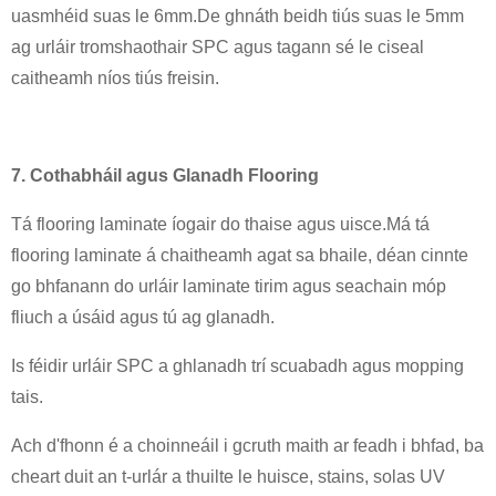
uasmhéid suas le 6mm.De ghnáth beidh tiús suas le 5mm
ag urláir tromshaothair SPC agus tagann sé le ciseal
caitheamh níos tiús freisin.
7. Cothabháil agus Glanadh Flooring
Tá flooring laminate íogair do thaise agus uisce.Má tá
flooring laminate á chaitheamh agat sa bhaile, déan cinnte
go bhfanann do urláir laminate tirim agus seachain móp
fliuch a úsáid agus tú ag glanadh.
Is féidir urláir SPC a ghlanadh trí scuabadh agus mopping
tais.
Ach d'fhonn é a choinneáil i gcruth maith ar feadh i bhfad, ba
cheart duit an t-urlár a thuilte le huisce, stains, solas UV