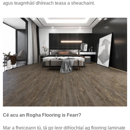
agus teagmháil dhíreach teasa a sheachaint.
Cé acu an Rogha Flooring is Fearr?
Mar a fheiceann tú, tá go leor difríochtaí ag flooring laminate