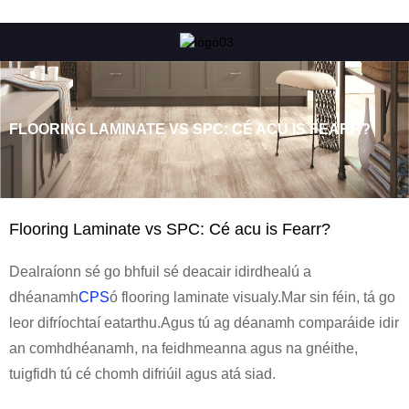
FLOORING LAMINATE VS SPC: CÉ ACU IS FEARR?
Flooring Laminate vs SPC: Cé acu is Fearr?
Dealraíonn sé go bhfuil sé deacair idirdhealú a
dhéanamh
CPS
ó flooring laminate visualy.Mar sin féin, tá go
leor difríochtaí eatarthu.Agus tú ag déanamh comparáide idir
an comhdhéanamh, na feidhmeanna agus na gnéithe,
tuigfidh tú cé chomh difriúil agus atá siad.