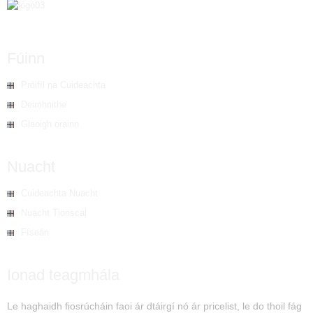
Fúinn
Próifíl na Cuideachta
Deimhnithe
Glaoigh orainn
Nuacht
Cuideachta Nuacht
Nuacht Tionscal
Físeán
Ionad teagmhála
Le haghaidh fiosrúcháin faoi ár dtáirgí nó ár pricelist, le do thoil fág