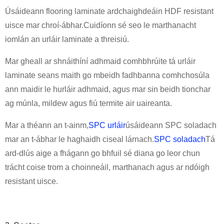
Úsáideann flooring laminate ardchaighdeáin HDF resistant
uisce mar chroí-ábhar.Cuidíonn sé seo le marthanacht
iomlán an urláir laminate a threisiú.
Mar gheall ar shnáithíní adhmaid comhbhrúite tá urláir
laminate seans maith go mbeidh fadhbanna comhchosúla
ann maidir le hurláir adhmaid, agus mar sin beidh tionchar
ag múnla, mildew agus fiú termite air uaireanta.
Mar a théann an t-ainm,
SPC urláir
úsáideann SPC soladach
mar an t-ábhar le haghaidh ciseal lárnach.
SPC soladach
Tá
ard-dlús aige a fhágann go bhfuil sé diana go leor chun
trácht coise trom a choinneáil, marthanach agus ar ndóigh
resistant uisce.