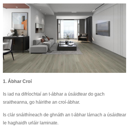
1. Ábhar Croí
Is iad na difríochtaí an t-ábhar a úsáidtear do gach
sraitheanna, go háirithe an croí-ábhar.
Is clár snáithíneach de ghnáth an t-ábhar lárnach a úsáidtear
le haghaidh urláir laminate.