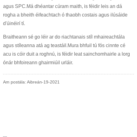
agus SPC.Má dhéantar cúram maith, is féidir leis an dá
rogha a bheith éifeachtach ó thaobh costais agus ilúsáide
d'úinéirí tí.
Braitheann sé go léir ar do riachtanais stíl mhaireachtála
agus stíleanna atá ag teastáil.Mura bhfuil tú fós cinnte cé
acu is cóir duit a roghnú, is féidir leat sainchomhairle a lorg
ónár bhfoireann ghairmiúil urláir.
Am postála: Aibreán-19-2021