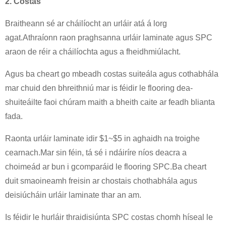
2. Costas
Braitheann sé ar cháilíocht an urláir atá á lorg
agat.Athraíonn raon praghsanna urláir laminate agus SPC
araon de réir a cháilíochta agus a fheidhmiúlacht.
Agus ba cheart go mbeadh costas suiteála agus cothabhála
mar chuid den bhreithniú mar is féidir le flooring dea-
shuiteáilte faoi chúram maith a bheith caite ar feadh blianta
fada.
Raonta urláir laminate idir $1~$5 in aghaidh na troighe
cearnach.Mar sin féin, tá sé i ndáiríre níos deacra a
choimeád ar bun i gcomparáid le flooring SPC.Ba cheart
duit smaoineamh freisin ar chostais chothabhála agus
deisiúcháin urláir laminate thar an am.
Is féidir le hurláir thraidisiúnta SPC costas chomh híseal le