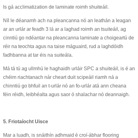
Is gá acclimatization de laminate roimh shuiteáil.
Níl le déanamh ach na pleancanna nó an leathán a leagan
ar an urlár ar feadh 3 lá ar a laghad roimh an tsuiteáil, ag
cinntiú go ndéantar na pleancanna laminate a choigeartú de
réir na teochta agus na taise máguaird, rud a laghdóidh
fadhbanna at tar éis na suiteála.
Má tá tú ag ullmhú le haghaidh urláir SPC a shuiteáil, is é an
chéim riachtanach nár cheart duit scipeáil riamh ná a
chinntiú go bhfuil an t-urlár nó an fo-urlár atá ann cheana
féin réidh, leibhéalta agus saor ó shalachar nó deannaigh.
5. Friotaíocht Uisce
Mar a luadh, is snáithín adhmaid é croí-ábhar flooring