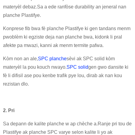
materyèl debaz.Sa a ede ranfòse durability an jeneral nan
planche Plastifye.
Konprese fib bwa fè planche Plastifye ki gen tandans menm
pwoblèm ki egziste deja nan planche bwa, kidonk li pral
afekte pa mwazi, kanni ak menm termite pafwa.
Kòm non an ale,
SPC planche
sèvi ak SPC solid kòm
materyèl la pou kouch nwayo.
SPC solid
gen gwo dansite ki
fè li difisil ase pou kenbe trafik pye lou, dirab ak nan kou
rezistan dlo.
2. Pri
Sa depann de kalite planche w ap chèche a.Ranje pri tou de
Plastifye ak planche SPC varye selon kalite li yo ak