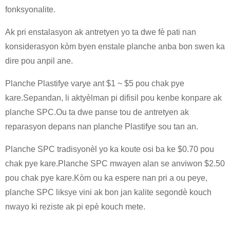
fonksyonalite.
Ak pri enstalasyon ak antretyen yo ta dwe fè pati nan
konsiderasyon kòm byen enstale planche anba bon swen ka
dire pou anpil ane.
Planche Plastifye varye ant $1 ~ $5 pou chak pye
kare.Sepandan, li aktyèlman pi difisil pou kenbe konpare ak
planche SPC.Ou ta dwe panse tou de antretyen ak
reparasyon depans nan planche Plastifye sou tan an.
Planche SPC tradisyonèl yo ka koute osi ba ke $0.70 pou
chak pye kare.Planche SPC mwayen alan se anviwon $2.50
pou chak pye kare.Kòm ou ka espere nan pri a ou peye,
planche SPC liksye vini ak bon jan kalite segondè kouch
nwayo ki reziste ak pi epè kouch mete.