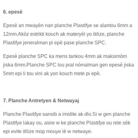
6. epesè
Epesè an mwayèn nan planche Plastifye se alantou 6mm a
12mm.Akòz estrikti kouch ak materyèl yo itilize, planche
Plastifye jeneralman pi epè pase planche SPC.
Epesè planche SPC ka mens tankou 4mm ak maksimòm
jiska 6mm.Planche SPC lou pral nòmalman gen epesè jiska
5mm epi li tou vini ak yon kouch mete pi epè.
7. Planche Antretyen & Netwayaj
Planche Plastifye sansib a imidite ak dlo.Si w gen planche
Plastifye lakay ou, asire w ke planche Plastifye ou rete sèk
epi evite itilize mop mouye lè w netwaye.