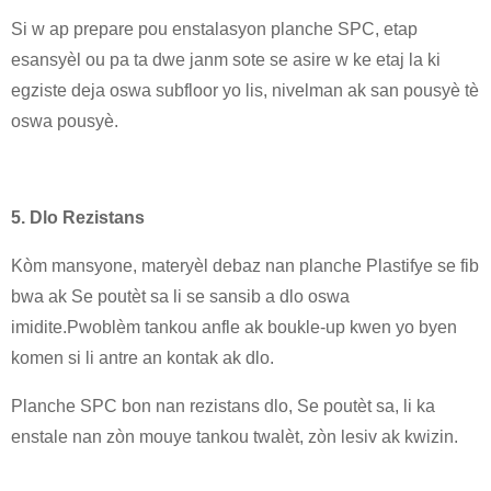
Si w ap prepare pou enstalasyon planche SPC, etap
esansyèl ou pa ta dwe janm sote se asire w ke etaj la ki
egziste deja oswa subfloor yo lis, nivelman ak san pousyè tè
oswa pousyè.
5. Dlo Rezistans
Kòm mansyone, materyèl debaz nan planche Plastifye se fib
bwa ak Se poutèt sa li se sansib a dlo oswa
imidite.Pwoblèm tankou anfle ak boukle-up kwen yo byen
komen si li antre an kontak ak dlo.
Planche SPC bon nan rezistans dlo, Se poutèt sa, li ka
enstale nan zòn mouye tankou twalèt, zòn lesiv ak kwizin.