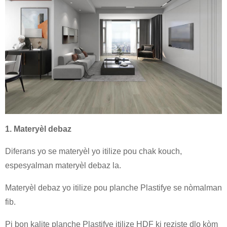
1. Materyèl debaz
Diferans yo se materyèl yo itilize pou chak kouch,
espesyalman materyèl debaz la.
Materyèl debaz yo itilize pou planche Plastifye se nòmalman
fib.
Pi bon kalite planche Plastifye itilize HDF ki reziste dlo kòm