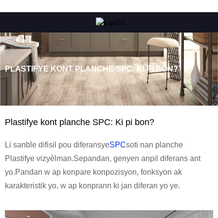
PLASTIFYE KONT PLANCHE SPC: KI PI BON?
Plastifye kont planche SPC: Ki pi bon?
Li sanble difisil pou diferansye
SPC
soti nan planche
Plastifye vizyèlman.Sepandan, genyen anpil diferans ant
yo.Pandan w ap konpare konpozisyon, fonksyon ak
karakteristik yo, w ap konprann ki jan diferan yo ye.