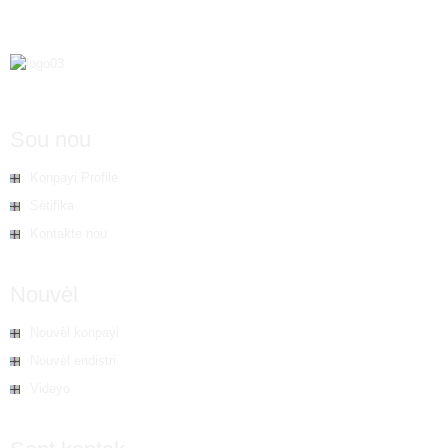
Sou nou
Konpayi Profile
Sètifika
Kontakte nou
Nouvèl
Nouvèl konpayi
Nouvèl endistri
Videyo