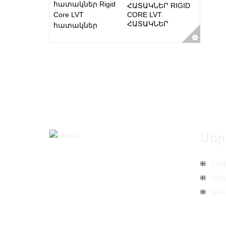
ՀԱՏԱԿՆԵՐ RIGID
CORE LVT
ՀԱՏԱԿՆԵՐ
Մեր
Ընկ
Վկ
Կապ