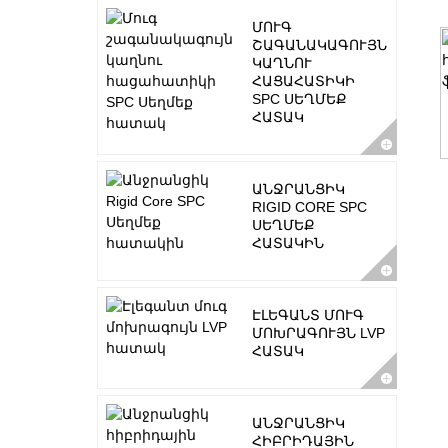
ՄՈՒԳ
ՇԱԳԱՆԱԿԱԳՈՒՅՆ
ԿԱՂՆՈՒ
ՀԱՑԱՀԱՏԻԿԻ
SPC ՍԵՂՄԵՔ
ՀԱՏԱԿ
ԱՆՋՐԱՆՑԻԿ
RIGID CORE SPC
ՍԵՂՄԵՔ
ՀԱՏԱԿԻՆ
ԷԼԵԳԱՆՏ ՄՈՒԳ
ՄՈԽՐԱԳՈՒՅՆ LVP
ՀԱՏԱԿ
ԱՆՋՐԱՆՑԻԿ
ՀԻԲՐԻԴԱՅԻՆ