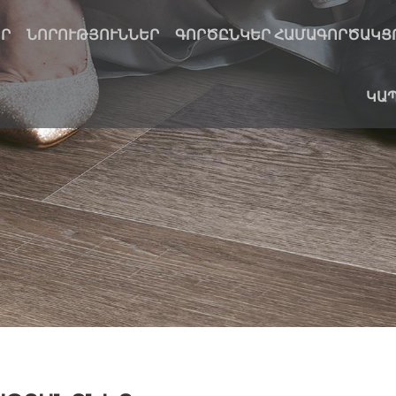
ԵՐ
ՆՈՐՈՒԹՅՈՒՆՆԵՐ
ԳՈՐԾԸՆԿԵՐ ՀԱՄԱԳՈՐԾԱԿՑ
ԿԱՊ