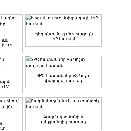
Էլեգանտ մուգ մոխրագույն
LVP հատակ
ույն
ի SPC
կ
SPC հատակներ VS.Կոշտ
փայտյա հատակ
դային
e LVT
Բազմակողմանի և
անջրանցիկ հատակ
տ
շտ