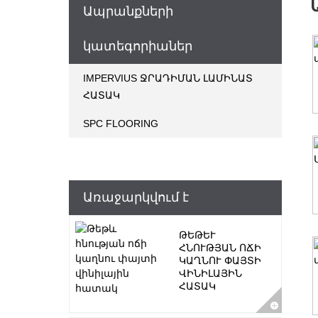
Ապրանքների
կատեգորիաներ
IMPERVIUS ՋՐԱԴԻՄԱՆ ԼԱՄԻՆԱՏ
ՀԱՏԱԿ
SPC FLOORING
Առաջարկվում է
ԹԵԹԵՒ Հ
ՆՈՒԹՅԱՆ ՈՃԻ Կ
ԱՂՆՈՒ ՓԱՅՏԻ Վ
ԻՆԻԼԱՅԻՆ Հ
ԱՏԱԿ