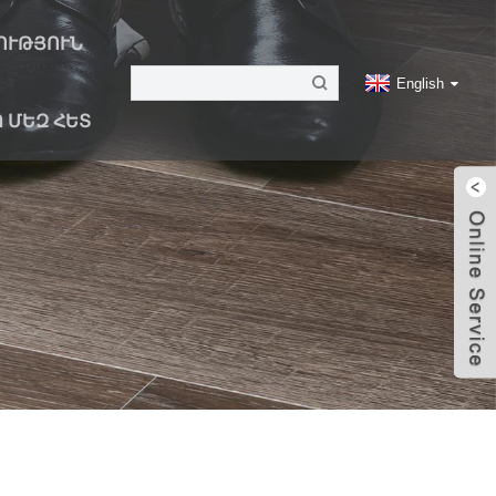
ՈՒԹՅՈՒՆ
English
 ՄԵԶ ՀԵՏ