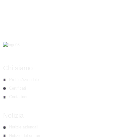
Chi siamo
Profilo Aziendale
Certificati
Contattaci
Notizia
Notizie aziendali
Notizie del settore