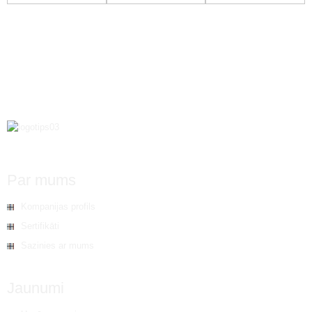
Flo...
Par mums
Kompanijas profils
Sertifikāti
Sazinies ar mums
Jaunumi