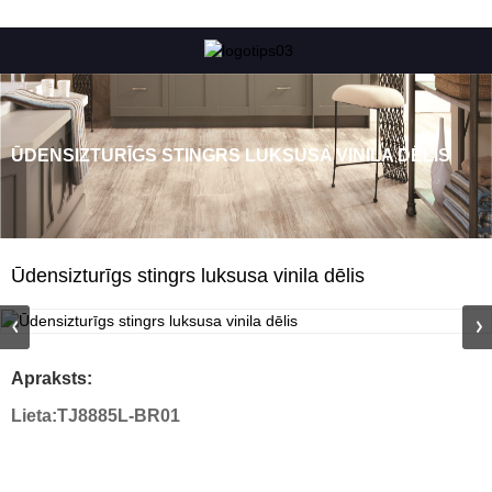
ŪDENSIZTURĪGS STINGRS LUKSUSA VINILA DĒLIS
Ūdensizturīgs stingrs luksusa vinila dēlis
Apraksts:
Lieta:
TJ8885L-BR01