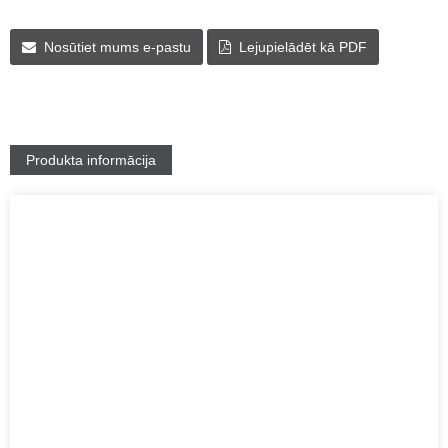
Nosūtiet mums e-pastu
Lejupielādēt kā PDF
Produkta informācija