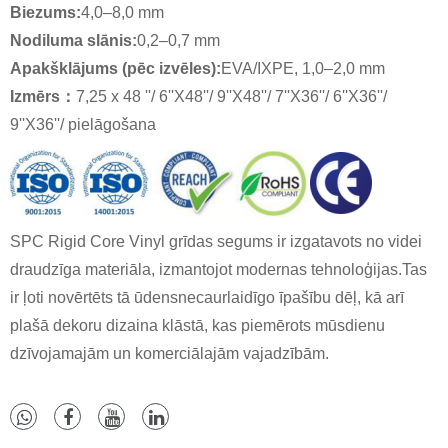
Biezums:
4,0–8,0 mm
Nodiluma slānis:
0,2–0,7 mm
Apakšklājums (pēc izvēles):
EVA/IXPE, 1,0–2,0 mm
Izmērs
：
7,25 x 48 ''/ 6''X48''/ 9''X48''/ 7''X36''/ 6''X36''/
9''X36''/ pielāgošana
SPC Rigid Core Vinyl grīdas segums ir izgatavots no videi
draudzīga materiāla, izmantojot modernas tehnoloģijas.Tas
ir ļoti novērtēts tā ūdensnecaurlaidīgo īpašību dēļ, kā arī
plašā dekoru dizaina klāstā, kas piemērots mūsdienu
dzīvojamajām un komerciālajām vajadzībām.