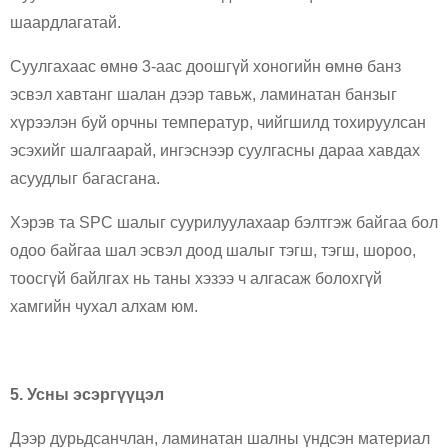
шаардлагатай.
Суулгахаас өмнө 3-аас доошгүй хоногийн өмнө банз
эсвэл хавтанг шалан дээр тавьж, ламинатан банзыг
хүрээлэн буй орчны температур, чийгшилд тохируулсан
эсэхийг шалгаарай, ингэснээр суулгасны дараа хавдах
асуудлыг багасгана.
Хэрэв та SPC шалыг суурилуулахаар бэлтгэж байгаа бол
одоо байгаа шал эсвэл доод шалыг тэгш, тэгш, шороо,
тоосгүй байлгах нь таны хэзээ ч алгасаж болохгүй
хамгийн чухал алхам юм.
5. Усны эсэргүүцэл
Дээр дурьдсанчлан, ламинатан шалны үндсэн материал