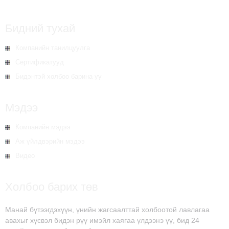
Бидний тухай
Компанийн танилцуулга
Сертификатууд
Бидэнтэй холбоо барина уу
Мэдээ
Компанийн мэдээ
Аж үйлдвэрийн мэдээ
Видео
Холбоо барих төв
Манай бүтээгдэхүүн, үнийн жагсаалттай холбоотой лавлагаа
авахыг хүсвэл бидэн рүү имэйл хаягаа үлдээнэ үү, бид 24