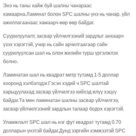
Энэ нь таны хайж буй шалны чанараас
хамаарна.Ламинат болон SPC шалны үнэ нь чанар, үйл
ажиллагаанаас хамаарч өөр өөр байдаг.
Суурилуулалт, засвар үйлчилгээний зардлыг анхаарч
үзэх хэрэгтэй, учир нь сайн арчилгаагаар сайн
суурилуулсан шал нь олон жилийн турш үргэлжлэх
болно.
Ламинатан шал нь квадрат метр тутамд 1-5 доллар
хооронд хэлбэлздэг.Гэсэн хэдий ч SPC шалтай
харьцуулахад засвар үйлчилгээ хийхэд илүү хэцүү
байдаг.Та мөн ламинатан шалны засвар үйлчилгээ,
засвар үйлчилгээний зардлын талаар бодох хэрэгтэй.
Уламжлалт SPC шал нь нэг фут квадрат тутамд 0.70
долларын үнэтэй байдаг.Дунд зэргийн хэмжээтэй SPC