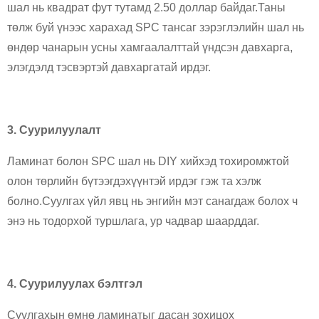
шал нь квадрат фут тутамд 2.50 доллар байдаг.Таны
төлж буй үнээс харахад SPC тансаг зэрэглэлийн шал нь
өндөр чанарын усны хамгаалалттай үндсэн давхарга,
элэгдэлд тэсвэртэй давхаргатай ирдэг.
3. Суурилуулалт
Ламинат болон SPC шал нь DIY хийхэд тохиромжтой
олон төрлийн бүтээгдэхүүнтэй ирдэг гэж та хэлж
болно.Суулгах үйл явц нь энгийн мэт санагдаж болох ч
энэ нь тодорхой туршлага, ур чадвар шаарддаг.
4. Суурилуулах бэлтгэл
Суулгахын өмнө ламинатыг дасан зохицох