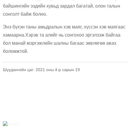
байшингийн эздийн хувьд зардал багатай, олон талын
сонголт байж болно.
Энэ бүхэн таны амьдралын хэв маяг, хүссэн хэв маягаас
хамаарна.Хэрэв та алийг нь сонгохоо эргэлзэж байгаа
бол манай мэргэжлийн шалны багаас зөвлөгөө авах
боломжтой.
Шуудангийн цаг: 2021 оны 4-р сарын 19