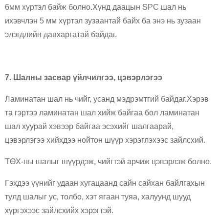
6мм хүртэл байж болно.Хүнд даацын SPC шал нь
ихэвчлэн 5 мм хүртэл зузаантай байх ба энэ нь зузаан
элэгдлийн давхаргатай байдаг.
7. Шалны засвар үйлчилгээ, цэвэрлэгээ
Ламинатан шал нь чийг, усанд мэдрэмтгий байдаг.Хэрэв
та гэртээ ламинатан шал хийж байгаа бол ламинатан
шал хуурай хэвээр байгаа эсэхийг шалгаарай,
цэвэрлэгээ хийхдээ нойтон шүүр хэрэглэхээс зайлсхий.
ТӨХ-ны шалыг шүүрдэж, чийгтэй арчиж цэвэрлэж болно.
Гэхдээ үүнийг удаан хугацаанд сайн сайхан байлгахын
тулд шалыг ус, толбо, хэт ягаан туяа, халуунд шууд
хүргэхээс зайлсхийх хэрэгтэй.