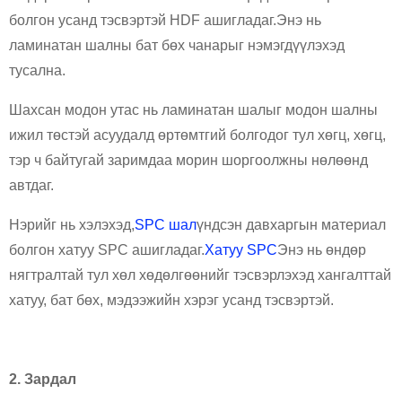
болгон усанд тэсвэртэй HDF ашигладаг.Энэ нь
ламинатан шалны бат бөх чанарыг нэмэгдүүлэхэд
тусална.
Шахсан модон утас нь ламинатан шалыг модон шалны
ижил төстэй асуудалд өртөмтгий болгодог тул хөгц, хөгц,
тэр ч байтугай заримдаа морин шоргоолжны нөлөөнд
автдаг.
Нэрийг нь хэлэхэд,
SPC шал
үндсэн давхаргын материал
болгон хатуу SPC ашигладаг.
Хатуу SPC
Энэ нь өндөр
нягтралтай тул хөл хөдөлгөөнийг тэсвэрлэхэд хангалттай
хатуу, бат бөх, мэдээжийн хэрэг усанд тэсвэртэй.
2. Зардал