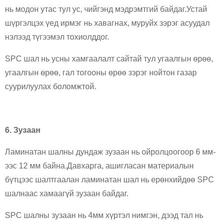
нь модон утас тул ус, чийгэнд мэдрэмтгий байдаг.Устай
шүргэлцэх үед ирмэг нь хавагнах, муруйх зэрэг асуудал
нэлээд түгээмэл тохиолддог.
SPC шал нь усны хамгаалалт сайтай тул угаалгын өрөө,
угаалгын өрөө, гал тогооны өрөө зэрэг нойтон газар
суурилуулах боломжтой.
6. Зузаан
Ламинатан шалны дундаж зузаан нь ойролцоогоор 6 мм-
ээс 12 мм байна.Давхарга, ашигласан материалын
бүтцээс шалтгаалан ламинатан шал нь ерөнхийдөө SPC
шалнаас хамаагүй зузаан байдаг.
SPC шалны зузаан нь 4мм хүртэл нимгэн, дээд тал нь