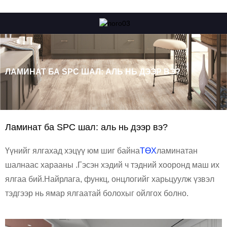
ЛАМИНАТ БА SPC ШАЛ: АЛЬ НЬ ДЭЭР ВЭ?
Ламинат ба SPC шал: аль нь дээр вэ?
Үүнийг ялгахад хэцүү юм шиг байна
ТӨХ
ламинатан
шалнаас харааны .Гэсэн хэдий ч тэдний хооронд маш их
ялгаа бий.Найрлага, функц, онцлогийг харьцуулж үзвэл
тэдгээр нь ямар ялгаатай болохыг ойлгох болно.