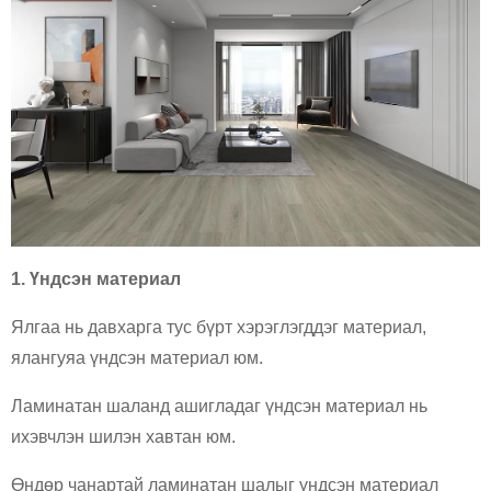
1. Үндсэн материал
Ялгаа нь давхарга тус бүрт хэрэглэгддэг материал,
ялангуяа үндсэн материал юм.
Ламинатан шаланд ашигладаг үндсэн материал нь
ихэвчлэн шилэн хавтан юм.
Өндөр чанартай ламинатан шалыг үндсэн материал