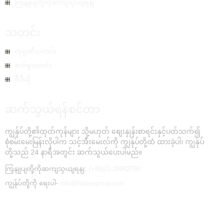
ကြှနျုပျတို့ကိုဆကျသှယျရနျ
သတင်း
ကုမ္ပဏီသတင်း
စက်မှုသတင်း
ဗီဒီယို
ဆက်သွယ်ရန်စင်တာ
ကျွန်ုပ်တို့၏ထုတ်ကုန်များ သို့မဟုတ် စျေးနှုန်းစာရင်းနှင့်ပတ်သက်၍
စုံစမ်းမေးမြန်းလိုပါက သင့်အီးမေးလ်ကို ကျွန်ုပ်တို့ထံ ထားခဲ့ပါ၊ ကျွန်ုပ်
တို့သည် 24 နာရီအတွင်း ဆက်သွယ်ပေးပါမည်။
ကြှနျုပျတို့ကိုဆကျသှယျရနျ:
(+86)21-39982788
ကျွန်ုပ်တို့ကို ရေးပါ-
info@topjoygroup.com