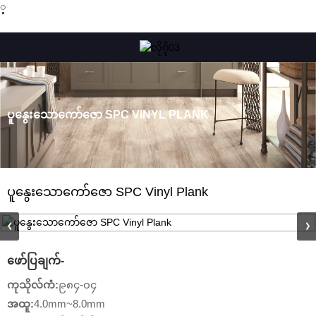
့
ပူနွေးသောကော်ဇော SPC VINYL PLANK
ပူနွေးသောကော်ဇော SPC Vinyl Plank
ဖော်ပြချက်-
ကုသိုလ်ကံ
:
၉၈၄-၀၄
အထူ:
4.0mm~8.0mm