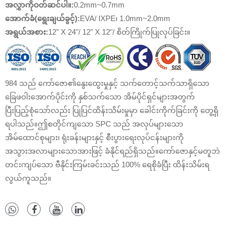
အလွှာကိုဝတ်ဆင်ပါ။
:
0.2mm~0.7mm
အောက်ခံ(
ရွေးချယ်ခွင့်
)
:
EVA/ IXPE၊ 1.0mm~2.0mm
အရွယ်အစား
:
12" X 24"/ 12" X 12"/ စိတ်ကြိုက်ပြုလုပ်ခြင်း။
984 သည် ကော်ဇော၏နွေးထွေးမှုနှင့် သက်တောင့်သက်သာရှိသော
ခြေဖဝါးအောက်ပိုင်းကို နှစ်သက်သော အိမ်ပိုင်ရှင်များအတွက်
ပြီးပြည့်စုံသော်လည်း ပြုပြင်ထိန်းသိမ်းမှုမှာ ခေါင်းကိုက်ခြင်းကို တွေ့ရှိ
ရပါသည်။ဤစတိုင်ကျသော SPC သည် အလုပ်များသော
အိမ်ထောင်စုများ၊ ရုံးခန်းများနှင့် စီးပွားရေးလုပ်ငန်းများကို
အသွားအလာများသောအားဖြင့် ခံနိုင်ရည်ရှိသည်။ကော်ဇောနှင့်မတူဘဲ
တင်းကျပ်သော ဗီနိုင်းကြမ်းခင်းသည် 100% ရေစိုခံပြီး ထိန်းသိမ်းရ
လွယ်ကူသည်။