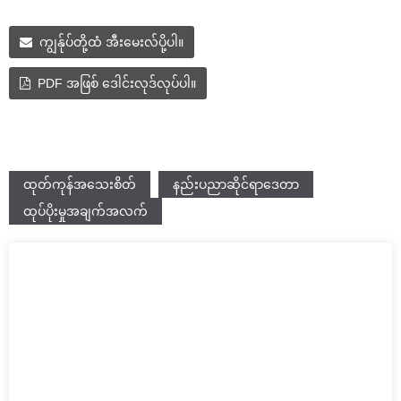
ကျွန်ုပ်တို့ထံ အီးမေးလ်ပို့ပါ။
PDF အဖြစ် ဒေါင်းလုဒ်လုပ်ပါ။
ထုတ်ကုန်အသေးစိတ်
နည်းပညာဆိုင်ရာဒေတာ
ထုပ်ပိုးမှုအချက်အလက်