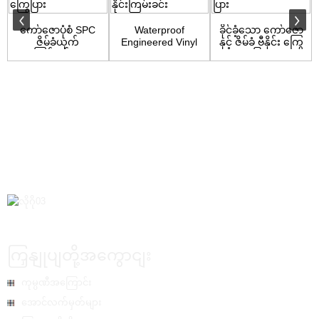
ကော်ဇောပုံစံ SPC
Waterproof
ခိုင်ခံ့သော ကော်ဇော
ဇိမ်ခံယှက်
Engineered Vinyl
နှင့် ဇိမ်ခံ ဗီနိုင်း ကြွေ
ကြမ်းခင်း...
Flooring with
ပြား
Carpe...
ကြှနျုပျတို့အကွောငျး
ကုမ္ပဏီအကြောင်း
အောင်လက်မှတ်များ