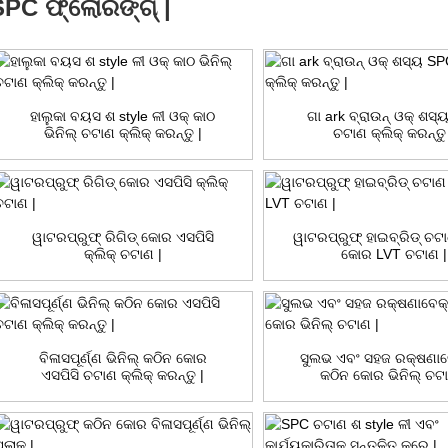
SPC ଫ୍ଲୋରିଙ୍ଗ୍ |
ହାଲୁକା ବୟସ ଶ style ଳୀ ଓକ୍ କାଠ
ଗା ark ବ୍ରାଉନ୍ ଓକ୍ ଶସ
ଭିନିଲ୍ ଚଟାଣ କ୍ଲିକ୍ କରନ୍ତୁ |
ଚଟାଣ କ୍ଲିକ୍ କରନ୍ତୁ
ୱାଟରପ୍ରୁଫ୍ ରିଗିଡ୍ କୋର ଏସପିସି
ୱାଟରପ୍ରୁଫ୍ ହାଇବ୍ରିଡ୍ ଚଟା
କ୍ଲିକ୍ ଚଟାଣ |
କୋର LVT ଚଟାଣ |
ବିଳାସପୂର୍ଣ୍ଣ ଭିନିଲ୍ କଠିନ କୋର
ସୁଲଭ ଏବଂ ସହଜ ରକ୍ଷଣା
ଏସପିସି ଚଟାଣ କ୍ଲିକ୍ କରନ୍ତୁ |
କଠିନ କୋର ଭିନିଲ୍ ଚଟା