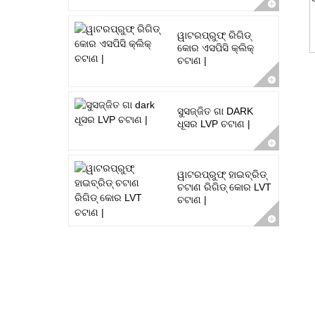
ୱାଟରପ୍ରୁଫ୍ ରିଗିଡ୍
କୋର ଏସପିସି କ୍ଲିକ୍
ଚଟାଣ |
ସୁସଜ୍ଜିତ ଗା DARK
ଧୂସର LVP ଚଟାଣ |
ୱାଟରପ୍ରୁଫ୍ ହାଇବ୍ରିଡ୍
ଚଟାଣ ରିଗିଡ୍ କୋର LVT
ଚଟାଣ |