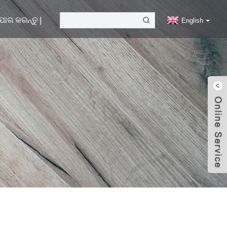
ଗ କରନ୍ତୁ |
English