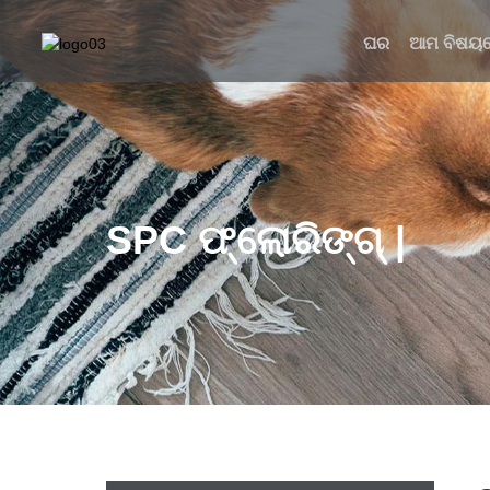
ଘର
ଆମ ବିଷୟ
SPC ଫ୍ଲୋରିଙ୍ଗ୍ |