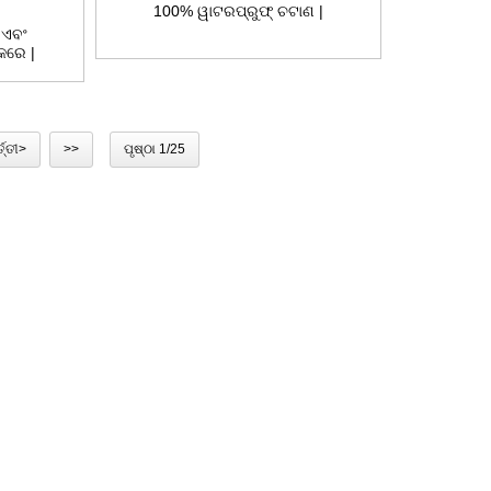
100% ୱାଟରପ୍ରୁଫ୍ ଚଟାଣ |
 ଏବଂ
 କରେ |
ତ୍ତୀ>
>>
ପୃଷ୍ଠା 1/25