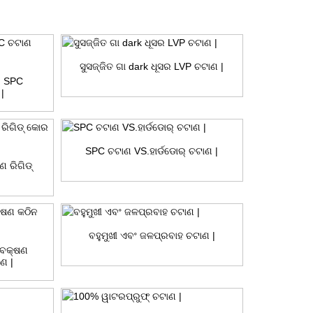
ସୁସଜ୍ଜିତ ଗା dark ଧୂସର LVP ଚଟାଣ |
୍ୟ SPC
 |
SPC ଚଟାଣ VS.ହାର୍ଡଡୋର୍ ଚଟାଣ |
ଣ ରିଗିଡ୍
ବହୁମୁଖୀ ଏବଂ ଜଳପ୍ରବାହ ଚଟାଣ |
ବେକ୍ଷଣ
ଣ |