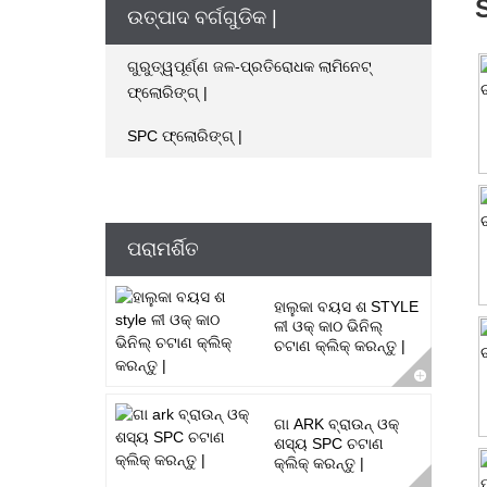
ଉତ୍ପାଦ ବର୍ଗଗୁଡିକ |
ଗୁରୁତ୍ୱପୂର୍ଣ୍ଣ ଜଳ-ପ୍ରତିରୋଧକ ଲାମିନେଟ୍
ଫ୍ଲୋରିଙ୍ଗ୍ |
SPC ଫ୍ଲୋରିଙ୍ଗ୍ |
ପରାମର୍ଶିତ
ହାଲୁକା ବୟସ ଶ STYLE
ଳୀ ଓକ୍ କାଠ ଭିନିଲ୍
ଚଟାଣ କ୍ଲିକ୍ କରନ୍ତୁ |
ଗା ARK ବ୍ରାଉନ୍ ଓକ୍
ଶସ୍ୟ SPC ଚଟାଣ
କ୍ଲିକ୍ କରନ୍ତୁ |