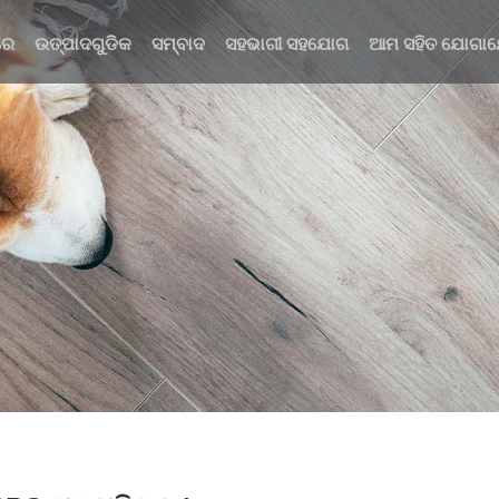
ରେ
ଉତ୍ପାଦଗୁଡିକ
ସମ୍ବାଦ
ସହଭାଗୀ ସହଯୋଗ
ଆମ ସହିତ ଯୋଗାଯୋ