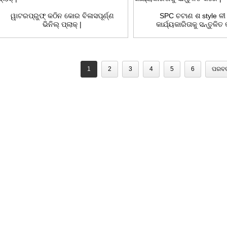
ୱାଟରପ୍ରୁଫ୍ କଠିନ କୋର ବିଳାସପୂର୍ଣ୍ଣ
SPC ଚଟାଣ ଶ style ଳୀ
ଭିନିଲ୍ ପ୍ଲାକ୍ |
କାର୍ଯ୍ୟକାରିତାକୁ ସନ୍ତୁଳିତ
1
2
3
4
5
6
ପରବର୍