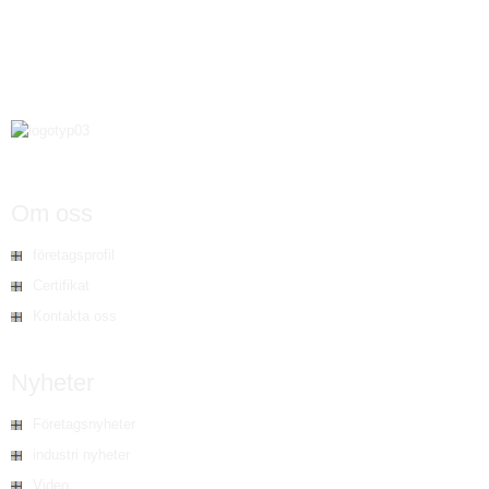
Om oss
företagsprofil
Certifikat
Kontakta oss
Nyheter
Företagsnyheter
industri nyheter
Video