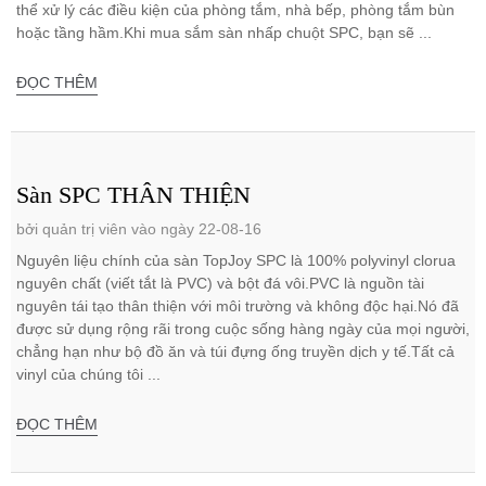
thể xử lý các điều kiện của phòng tắm, nhà bếp, phòng tắm bùn
hoặc tầng hầm.Khi mua sắm sàn nhấp chuột SPC, bạn sẽ ...
ĐỌC THÊM
Sàn SPC THÂN THIỆN
bởi quản trị viên vào ngày 22-08-16
Nguyên liệu chính của sàn TopJoy SPC là 100% polyvinyl clorua
nguyên chất (viết tắt là PVC) và bột đá vôi.PVC là nguồn tài
nguyên tái tạo thân thiện với môi trường và không độc hại.Nó đã
được sử dụng rộng rãi trong cuộc sống hàng ngày của mọi người,
chẳng hạn như bộ đồ ăn và túi đựng ống truyền dịch y tế.Tất cả
vinyl của chúng tôi ...
ĐỌC THÊM