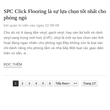
SPC Click Flooring là sự lựa chọn tốt nhất cho
phòng ngủ
bởi quản trị viên vào ngày 22-08-08
Cho dù nó ở dạng tấm vinyl, gạch vinyl, hay ván lát lưỡi và rãnh
vinyl sang trọng mới hơn (LVF), vinyl là một sự lựa chọn sàn linh
hoạt đáng ngạc nhiên cho phòng ngủ.Đây không còn là loại sàn
chỉ dành riêng cho phòng tắm và nhà bếp.Một loạt các giao diện
hiện có sẵn, w ...
ĐỌC THÊM
1
2
3
4
5
6
Tiếp theo>
>>
Trang 1/7