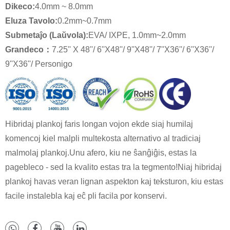
Dikeco:
4.0mm ~ 8.0mm
Eluza Tavolo:
0.2mm~0.7mm
Submetaĵo (Laŭvola):
EVA/ IXPE, 1.0mm~2.0mm
Grandeco
：
7.25'' X 48''/ 6''X48''/ 9''X48''/ 7''X36''/ 6''X36''/
9''X36''/ Personigo
Hibridaj plankoj faris longan vojon ekde siaj humilaj
komencoj kiel malpli multekosta alternativo al tradiciaj
malmolaj plankoj.Unu afero, kiu ne ŝanĝiĝis, estas la
pagebleco - sed la kvalito estas tra la tegmento!Niaj hibridaj
plankoj havas veran lignan aspekton kaj teksturon, kiu estas
facile instalebla kaj eĉ pli facila por konservi.