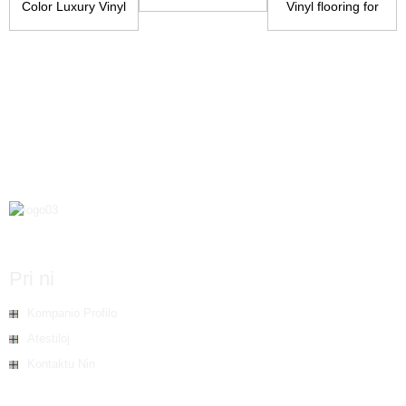
Plank
Color Luxury Vinyl
Vinyl flooring for
Tile
home use
Pri ni
Kompanio Profilo
Atestiloj
Kontaktu Nin