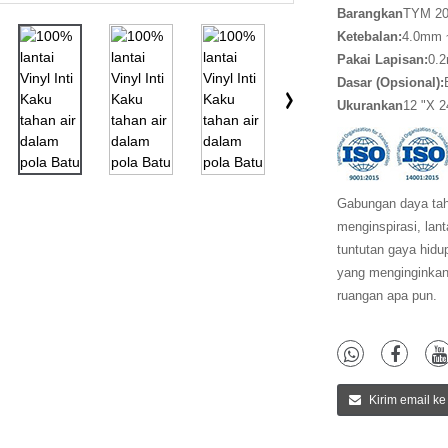
Barang
kan
TYM 20
Ketebalan:
4.0mm 
Pakai Lapisan
:
0.
Dasar (
Opsional
)
:
Ukuran
kan
12 "X 2
Gabungan daya tahan
menginspirasi, lan
tuntutan gaya hidu
yang menginginkan
ruangan apa pun.
Kirim email ke