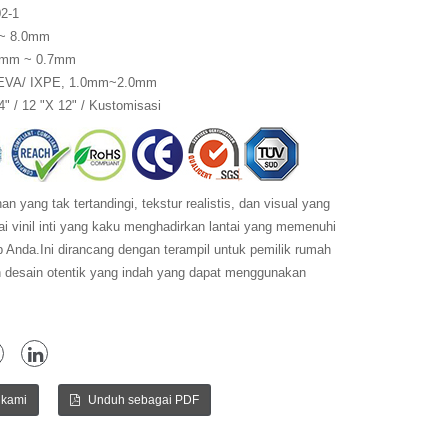
2-1
~ 8.0mm
2mm ~ 0.7mm
EVA/ IXPE, 1.0mm~2.0mm
4" / 12 "X 12" / Kustomisasi
 yang tak tertandingi, tekstur realistis, dan visual yang
tai vinil inti yang kaku menghadirkan lantai yang memenuhi
p Anda.Ini dirancang dengan terampil untuk pemilik rumah
 desain otentik yang indah yang dapat menggunakan
 kami
Unduh sebagai PDF