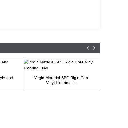
4.Modern
tyle and
Virgin Material SPC Rigid Core
Vinyl Flooring T...