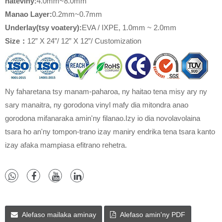
hateviny:
4.0mm~8.0mm
Manao Layer
:
0.2mm~0.7mm
Underlay(
tsy voatery
)
:
EVA / IXPE, 1.0mm ~ 2.0mm
Size
：
12” X 24”/ 12” X 12”/ Customization
Ny faharetana tsy manam-paharoa, ny haitao tena misy ary ny
sary manaitra, ny gorodona vinyl mafy dia mitondra anao
gorodona mifanaraka amin'ny filanao.Izy io dia novolavolaina
tsara ho an'ny tompon-trano izay maniry endrika tena tsara kanto
izay afaka mampiasa efitrano rehetra.
Alefaso mailaka aminay
Alefaso amin'ny PDF