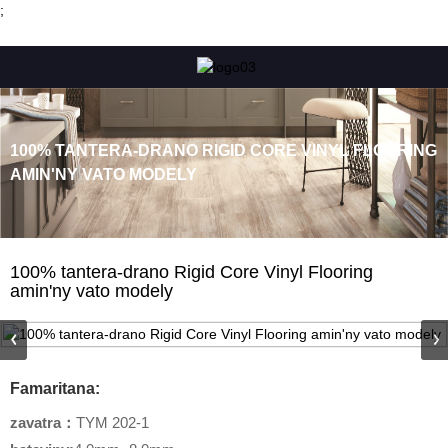
;
100% TANTERA-DRANO RIGID CORE VINYL FLOORING
AMIN'NY VATO MODELY
100% tantera-drano Rigid Core Vinyl Flooring
amin'ny vato modely
Famaritana:
zavatra
：
TYM 202-1