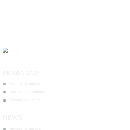
Finish...
Momba anay
Piraofilin'ny orinasa
taratasy fanamarinana
Mifandraisa aminay
NEWS
Vaovaon'ny orinasa