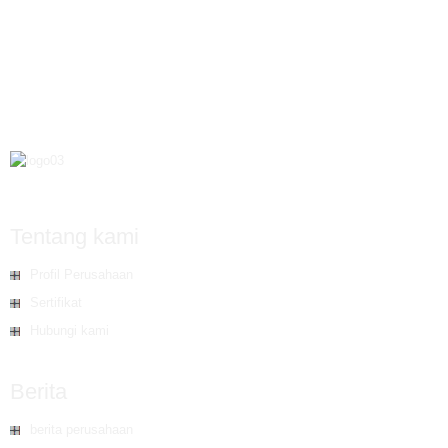
Tentang kami
Profil Perusahaan
Sertifikat
Hubungi kami
Berita
berita perusahaan