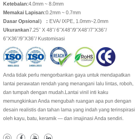
Ketebalan:
4.0mm ~ 8.0mm
Memakai Lapisan:
0.2mm ~ 0.7mm
Dasar Opsional）：
EVA/ IXPE, 1.0mm~2.0mm
Ukuran
kan
7.25'' X 48''/ 6''X48''/9''X48''/7''X36''/
6''X36''/9''X36''/ Kustomisasi
Anda tidak perlu mengorbankan gaya untuk mendapatkan
lantai perawatan rendah yang menangani lalu lintas, roboh,
dan tumpah dengan mudah.Lantai vinil inti kaku
memungkinkan Anda mengubah ruangan apa pun dengan
desain realistis dan tahan lama yang indah yang terinspirasi
oleh kayu, batu, keramik — dan imajinasi Anda sendiri.