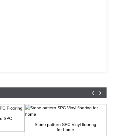
le SPC
100% W
Stone pattern SPC Vinyl flooring
for home