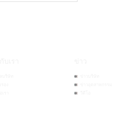
วกับเรา
ข่าว
ูลบริษัท
ข่าวบริษัท
บรอง
ข่าวอุตสาหกรรม
่อเรา
วีดีโอ