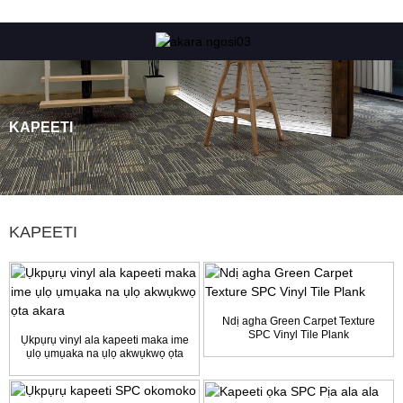
KAPEETI
KAPEETI
Ndị agha Green Carpet Texture
SPC Vinyl Tile Plank
Ụkpụrụ vinyl ala kapeeti maka ime
ụlọ ụmụaka na ụlọ akwụkwọ ọta
akara