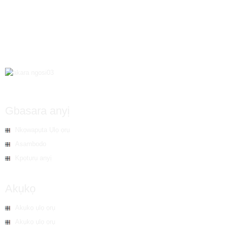
Gbasara anyị
Nkọwapụta Ụlọ ọrụ
Asambodo
Kpọtụrụ anyị
Akụkọ
Akụkọ ụlọ ọrụ
Akụkọ ụlọ ọrụ