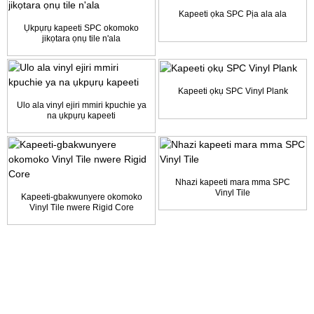
Kapeeti ọka SPC Pịa ala ala
Ụkpụrụ kapeeti SPC okomoko
jikọtara ọnụ tile n'ala
Kapeeti ọkụ SPC Vinyl Plank
Ulo ala vinyl ejiri mmiri kpuchie ya
na ụkpụrụ kapeeti
Nhazi kapeeti mara mma SPC
Vinyl Tile
Kapeeti-gbakwunyere okomoko
Vinyl Tile nwere Rigid Core