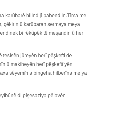
na karûbarê bilind jî pabend in.Tîma me
in, çêkirin û karûbaran sermaya meya
endinek bi rêkûpêk tê meşandin û her
 tesîsên jûreyên herî pêşkeftî de
rîn û makîneyên herî pêşkeftî yên
onaxa sêyemîn a bingeha hilberîna me ya
weyîbûnê di pîşesaziya pêlavên