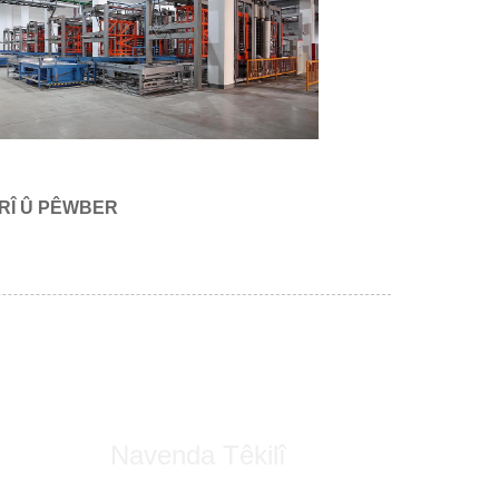
ERÎ Û PÊWBER
Navenda Têkilî