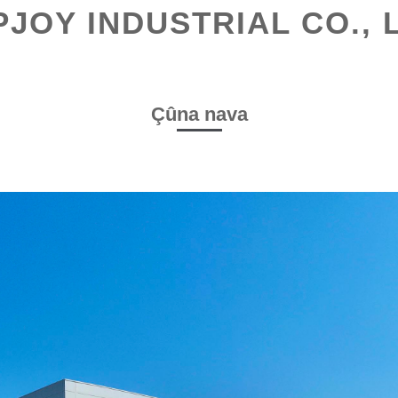
JOY INDUSTRIAL CO., 
Çûna nava