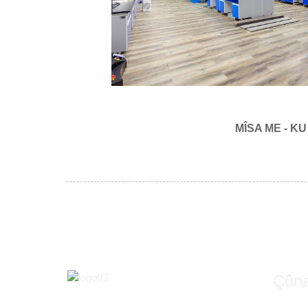
MÎSA ME - K
Çûna