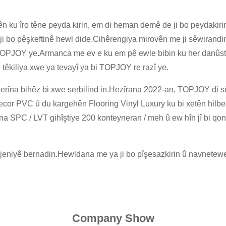
ên ku îro têne peyda kirin, em di heman demê de ji bo peydakiri
î ji bo pêşkeftinê hewl dide.Cihêrengiya mirovên me ji sêwirand
 TOPJOY ye.Armanca me ev e ku em pê ewle bibin ku her danûst
 ji têkiliya xwe ya tevayî ya bi TOPJOY re razî ye.
berîna bihêz bi xwe serbilind in.Hezîrana 2022-an, TOPJOY di sê
decor PVC û du kargehên Flooring Vinyl Luxury ku bi xetên hilbe
rîna SPC / LVT gihîştiye 200 konteyneran / meh û ew hîn jî bi q
 nûjeniyê bernadin.Hewldana me ya ji bo pîşesazkirin û navnete
Company Show