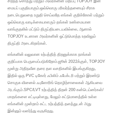
சிறந்த சொத்து மற்றும் அவர்களின் மதிப்பு TOPJOY இன்
மையப் பகுதியாகும்.ஒவ்வொரு பரிவர்த்தனையும் சீராக
நடைபெறுவதை உறுதி செய்வதே எங்கள் குறிக்கோள் மற்றும்
ஒவ்வொரு வாடிக்கையாளரும் தங்கள் உண்மையான
வாங்குதலில் மட்டும் திருப்தியடையவில்லை, ஆனால்
TOPJOY உடனான அவர்களின் ஒட்டுமொத்த உறவிலும்
திருப்தி அடைகிறார்கள்.
எங்களின் வலுவான உற்பத்தித் திறனுக்காக நாங்கள்
குறிப்பாக பெருமைப்படுகிறோம்.ஜூன் 2022க்குள், TOPJOY
மூன்று அதிநவீன தரை தள வசதிகளில் இயங்குகிறது,
இதில் ஒரு PVC டிகோர் ஃபிலிம் ஃபேக்டரி மற்றும் இரண்டு
சொகுசு வினைல் ஃபுளோரிங் தொழிற்சாலைகள் ஆகியவை
அடங்கும்.SPC/LVT உற்பத்தித் திறன் 200 கன்டெய்னர்கள்/
மாதங்களை எட்டியுள்ளது, மேலும் கட்டுமானத்தில் உள்ள
எங்களின் மூன்றாம் கட்ட உற்பத்தித் தளத்துடன் அது
இன்னும் வளர்ந்து வருகிறது.