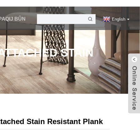
PAQIJ BÛN
English
ATTACHED STAIN
tached Stain Resistant Plank