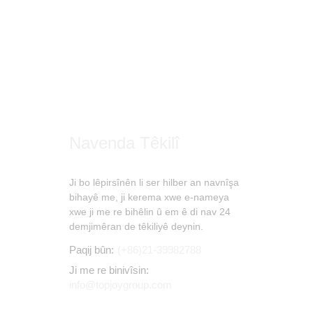
Navenda Têkilî
Ji bo lêpirsînên li ser hilber an navnîşa
bihayê me, ji kerema xwe e-nameya
xwe ji me re bihêlin û em ê di nav 24
demjimêran de têkiliyê deynin.
Paqij bûn:
(+86)21-39982788
Ji me re binivîsin:
info@topjoygroup.com