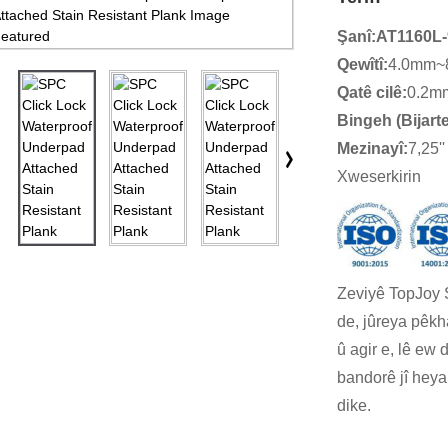
Şanî:
AT1160L-
Qewîtî:
4.0mm~
Qatê cilê:
0.2m
Bingeh (Bijarte
Mezinayî:
7,25''
Xweserkirin
Zeviyê TopJoy S
de, jûreya pêkh
û agir e, lê ew
bandorê jî heya
dike.