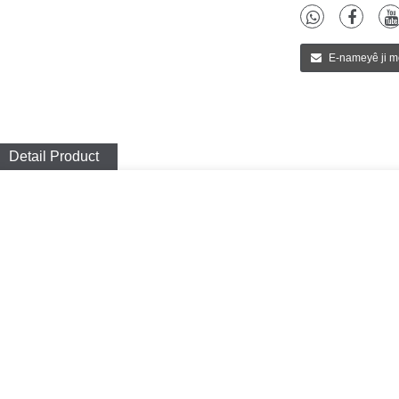
E-nameyê ji me
Detail Product