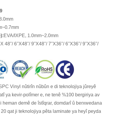
9
8.0mm
m~0.7mm
):
EVA/IXPE, 1.0mm~2.0mm
 X 48''/ 6''X48''/ 9''X48''/ 7''X36''/ 6''X36''/ 9''X36''/
PC Vinyl nûtirîn nûbûn e di teknolojiya jûreyê
atî ya kevir-polîmer e, ne tenê %100 bergiriya av
 di heman demê de îstîqrar, domdarî û berxwedana
 20 qat ji teknolojiya pêta laminate ya heyî peyda