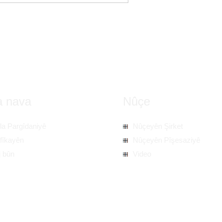
 nava
Nûçe
îla Pargîdaniyê
Nûçeyên Şirket
îfîkayên
Nûçeyên Pîşesaziyê
j bûn
Video