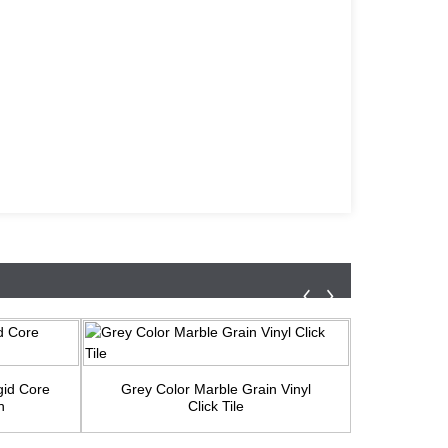
gid Core
Grey Color Marble Grain Vinyl
Affordab
h
Click Tile
R