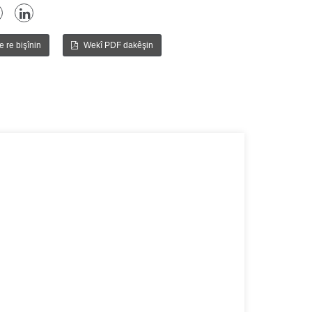
 re bişînin
Wekî PDF dakêşin