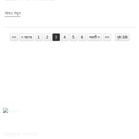
আরও পড়ুন
<<
< আগের
1
2
3
4
5
6
পরবর্তী >
>>
পৃষ্ঠা 3/8
আমাদের সম্পর্কে