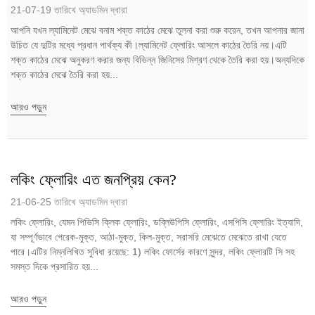
21-07-19 তারিখে অ্যাডমিন দ্বারা
আপনি যখন ল্যামিনেট মেঝে বনাম শক্ত কাঠের মেঝে তুলনা করা শুরু করেন, তখন আপনার জানা
উচিত যে দুটির মধ্যে প্রধান পার্থক্য কী।ল্যামিনেট ফ্লোরিং আসলে কাঠের তৈরি নয়।এটি
শক্ত কাঠের মেঝে অনুকরণ করার জন্য বিভিন্ন জিনিসের মিশ্রণ থেকে তৈরি করা হয়।অন্যদিকে
শক্ত কাঠের মেঝে তৈরি করা হয়...
আরও পড়ুন
লকিং ফ্লোরিং এত জনপ্রিয় কেন?
21-06-25 তারিখে অ্যাডমিন দ্বারা
লকিং ফ্লোরিং, যেমন পিভিসি ক্লিক ফ্লোরিং, ডব্লিউপিসি ফ্লোরিং, এসপিসি ফ্লোরিং ইত্যাদি,
যা সম্পূর্ণভাবে পেরেক-মুক্ত, আঠা-মুক্ত, কিল-মুক্ত, সরাসরি মেঝেতে মেঝেতে রাখা যেতে
পারে।এটির নিম্নলিখিত সুবিধা রয়েছে: 1) লকিং ফোর্সের কারণে সুন্দর, লকিং ফ্লোরটি সি সহ
সমস্ত দিকে প্রসারিত হয়...
আরও পড়ুন