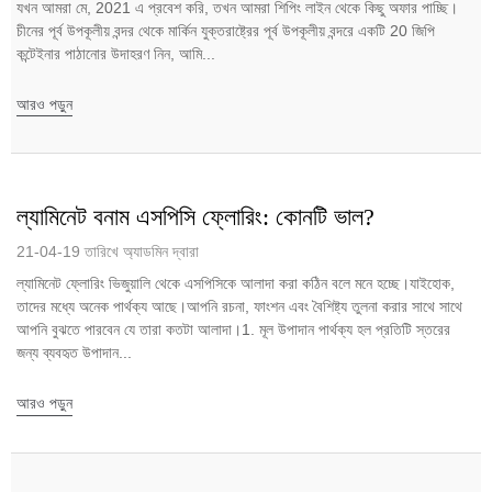
যখন আমরা মে, 2021 এ প্রবেশ করি, তখন আমরা শিপিং লাইন থেকে কিছু অফার পাচ্ছি।
চীনের পূর্ব উপকূলীয় বন্দর থেকে মার্কিন যুক্তরাষ্ট্রের পূর্ব উপকূলীয় বন্দরে একটি 20 জিপি
কন্টেইনার পাঠানোর উদাহরণ নিন, আমি...
আরও পড়ুন
ল্যামিনেট বনাম এসপিসি ফ্লোরিং: কোনটি ভাল?
21-04-19 তারিখে অ্যাডমিন দ্বারা
ল্যামিনেট ফ্লোরিং ভিজুয়ালি থেকে এসপিসিকে আলাদা করা কঠিন বলে মনে হচ্ছে।যাইহোক,
তাদের মধ্যে অনেক পার্থক্য আছে।আপনি রচনা, ফাংশন এবং বৈশিষ্ট্য তুলনা করার সাথে সাথে
আপনি বুঝতে পারবেন যে তারা কতটা আলাদা।1. মূল উপাদান পার্থক্য হল প্রতিটি স্তরের
জন্য ব্যবহৃত উপাদান...
আরও পড়ুন