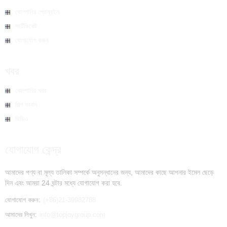
কোম্পানির প্রোফাইল
সার্টিফিকেট
যোগাযোগ করুন
খবর
কোম্পানির খবর
শিল্প সংবাদ
ভিডিও
যোগাযোগ কেন্দ্র
আমাদের পণ্য বা মূল্য তালিকা সম্পর্কে অনুসন্ধানের জন্য, আমাদের কাছে আপনার ইমেল ছেড়ে
দিন এবং আমরা 24 ঘন্টার মধ্যে যোগাযোগ করা হবে.
যোগাযোগ করুন:
(+86)21-39982788
আমাদের লিখুন:
info@topjoygroup.com