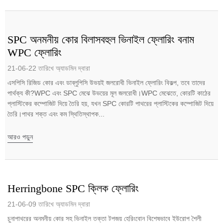
SPC অনমনীয় কোর বিলাসবহুল ভিনাইল ফ্লোরিং বনাম
WPC ফ্লোরিং
21-06-22 তারিখে অ্যাডমিন দ্বারা
এসপিসি রিজিড কোর এবং ডাব্লুপিসি উভয়ই জলরোধী ভিনাইল ফ্লোরিং বিকল্প, তবে তাদের
পার্থক্য কী?WPC এবং SPC মেঝে উভয়ের মূল জলরোধী।WPC মেঝেতে, কোরটি কাঠের
প্লাস্টিকের কম্পোজিট দিয়ে তৈরি হয়, যখন SPC কোরটি পাথরের প্লাস্টিকের কম্পোজিট দিয়ে
তৈরি।পাথর শক্ত এবং কম স্থিতিস্থাপক...
আরও পড়ুন
Herringbone SPC ক্লিক ফ্লোরিং
21-06-09 তারিখে অ্যাডমিন দ্বারা
চুনাপাথরের অনমনীয় কোর সহ ভিনাইল তক্তা টপজয় হেরিংবোন বিশেষভাবে ইউরোপ শৈলী