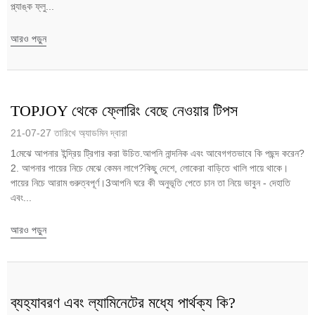
প্ল্যাঙ্ক ফ্লু...
আরও পড়ুন
TOPJOY থেকে ফ্লোরিং বেছে নেওয়ার টিপস
21-07-27 তারিখে অ্যাডমিন দ্বারা
1️মেঝে আপনার ইন্দ্রিয় ট্রিগার করা উচিত.আপনি নান্দনিক এবং আবেগগতভাবে কি পছন্দ করেন?
2. আপনার পায়ের নিচে মেঝে কেমন লাগে?কিছু দেশে, লোকেরা বাড়িতে খালি পায়ে থাকে।
পায়ের নিচে আরাম গুরুত্বপূর্ণ।3️আপনি ঘরে কী অনুভূতি পেতে চান তা নিয়ে ভাবুন - দেহাতি
এবং...
আরও পড়ুন
ব্যহ্যাবরণ এবং ল্যামিনেটের মধ্যে পার্থক্য কি?