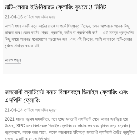
মাল্টি-লেয়ার ইঞ্জিনিয়ারড ফ্লোরিং বুঝতে 3 মিনিট
21-04-16 তারিখে অ্যাডমিন দ্বারা
আপনি যখন একটি নতুন কাঠের মেঝে সম্পর্কে সিদ্ধান্ত নিচ্ছেন, তখন আপনাকে অনেক কিছু
ভাবতে হবে।যেমন কাঠের গ্রেড, প্রজাতি, কঠিন বা প্রকৌশলী কাঠ… এই সমস্ত প্রশ্নগুলির
কিছু সময়ে আপনার মনোযোগের প্রয়োজন হবে।এবং এই নিবন্ধে, আমি আপনাকে মাল্টি-লেয়ার
বুঝতে সাহায্য করতে চাই...
আরও পড়ুন
জলরোধী ল্যামিনেট বনাম বিলাসবহুল ভিনাইল ফ্লোরিং এবং
এসপিসি ফ্লোরিং
21-04-14 তারিখে অ্যাডমিন দ্বারা
2021 সালের প্রথম মাসগুলিতে, মনে হচ্ছে জলরোধী ল্যামিনেট মেঝে আবার জনপ্রিয় হয়ে
উঠেছে, SPC এবং বিলাসবহুল ভিনাইল ফ্লোরিংয়ের কাঁচামালের খরচ বৃদ্ধির জন্য ধন্যবাদ।
প্রকৃতপক্ষে, কয়েক বছর আগে, অনেক কারখানায় ইতিমধ্যে জলরোধী ল্যামিনেট তৈরির প্রযুক্তি
রয়েছে।একটি কারণ যে নির্মাতারা ...