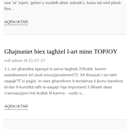
usa 'ta' injam, ġebel u mudelli aktar astratti.L lussu tal-vinil plank
floo...
AQRA IKTAR
Għajnuniet biex tagħżel l-art minn TOPJOY
mill-admin fil-21-07-27
1️.L-art għandha tqanqal is-sensi tiegħek.X'tħobb, kemm
estetikament kif ukoll emozzjonalment?2. Kif tħossok l-art taħt
saqajk?F'xi pajjiżi, in-nies għandhom it-tendenza li jkunu barefoot
id-dar.Il-kumdità taħt is-saqajn hija importanti.3️.Aħseb dwar
x'sensazzjoni trid ikollok fil-kamra - rustic u...
AQRA IKTAR