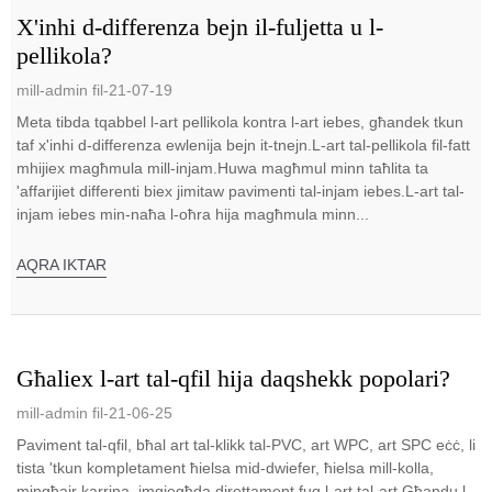
X'inhi d-differenza bejn il-fuljetta u l-
pellikola?
mill-admin fil-21-07-19
Meta tibda tqabbel l-art pellikola kontra l-art iebes, għandek tkun
taf x'inhi d-differenza ewlenija bejn it-tnejn.L-art tal-pellikola fil-fatt
mhijiex magħmula mill-injam.Huwa magħmul minn taħlita ta
'affarijiet differenti biex jimitaw pavimenti tal-injam iebes.L-art tal-
injam iebes min-naħa l-oħra hija magħmula minn...
AQRA IKTAR
Għaliex l-art tal-qfil hija daqshekk popolari?
mill-admin fil-21-06-25
Paviment tal-qfil, bħal art tal-klikk tal-PVC, art WPC, art SPC eċċ, li
tista 'tkun kompletament ħielsa mid-dwiefer, ħielsa mill-kolla,
mingħajr karrina, imqiegħda direttament fuq l-art tal-art.Għandu l-