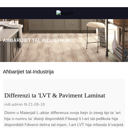
AĦBARIJIET TAL-INDUSTRIJA
Aħbarijiet tal-Industrija
Differenzi ta 'LVT & Paviment Laminat
mill-admin fil-21-08-18
Disinn u Materjali L-aktar differenza ovvja bejn iż-żewġ tipi ta 'art
hija n-numru ta' disinji disponibbli.Filwaqt li l-art tal-pellikola hija
disponibbli f'diversi dehra tal-injam, l-art LVT hija mfassla b'varjetà