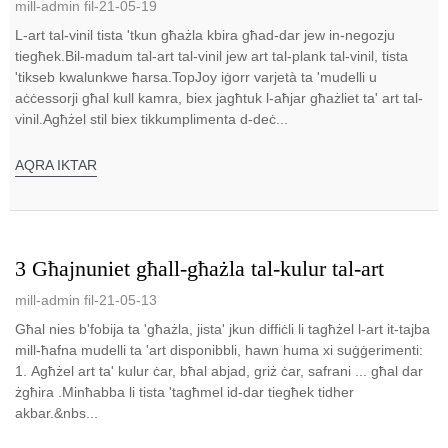
mill-admin fil-21-05-19
L-art tal-vinil tista 'tkun għażla kbira għad-dar jew in-negozju
tiegħek.Bil-madum tal-art tal-vinil jew art tal-plank tal-vinil, tista
'tikseb kwalunkwe ħarsa.TopJoy iġorr varjetà ta 'mudelli u
aċċessorji għal kull kamra, biex jagħtuk l-aħjar għażliet ta' art tal-
vinil.Agħżel stil biex tikkumplimenta d-deċ...
AQRA IKTAR
3 Għajnuniet għall-għażla tal-kulur tal-art
mill-admin fil-21-05-13
Għal nies b'fobija ta 'għażla, jista' jkun diffiċli li tagħżel l-art it-tajba
mill-ħafna mudelli ta 'art disponibbli, hawn huma xi suġġerimenti:
1. Agħżel art ta' kulur ċar, bħal abjad, griż ċar, safrani ... għal dar
żgħira .Minħabba li tista 'tagħmel id-dar tiegħek tidher
akbar.&nbs...