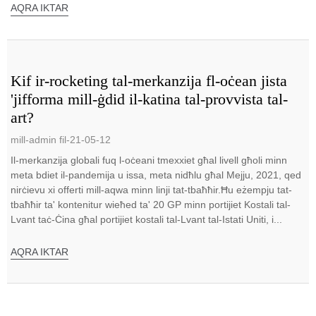
AQRA IKTAR
Kif ir-rocketing tal-merkanzija fl-oċean jista
'jifforma mill-ġdid il-katina tal-provvista tal-
art?
mill-admin fil-21-05-12
Il-merkanzija globali fuq l-oċeani tmexxiet għal livell għoli minn
meta bdiet il-pandemija u issa, meta nidħlu għal Mejju, 2021, qed
nirċievu xi offerti mill-aqwa minn linji tat-tbaħħir.Ħu eżempju tat-
tbaħħir ta' kontenitur wieħed ta' 20 GP minn portijiet Kostali tal-
Lvant taċ-Ċina għal portijiet kostali tal-Lvant tal-Istati Uniti, i...
AQRA IKTAR