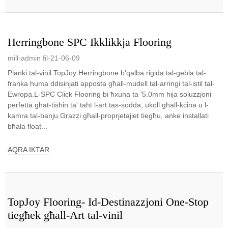
Herringbone SPC Ikklikkja Flooring
mill-admin fil-21-06-09
Planki tal-vinil TopJoy Herringbone b'qalba riġida tal-ġebla tal-
franka huma ddisinjati apposta għall-mudell tal-arringi tal-istil tal-
Ewropa.L-SPC Click Flooring bi ħxuna ta '5.0mm hija soluzzjoni
perfetta għat-tisħin ta' taħt l-art tas-sodda, ukoll għall-kċina u l-
kamra tal-banju.Grazzi għall-proprjetajiet tiegħu, anke installati
bħala float...
AQRA IKTAR
TopJoy Flooring- Id-Destinazzjoni One-Stop
tiegħek għall-Art tal-vinil