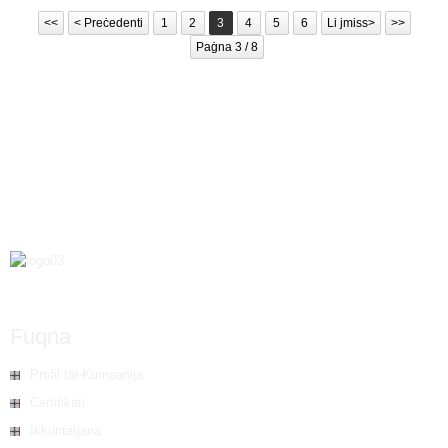
<<
< Preċedenti
1
2
3
4
5
6
Li jmiss>
>>
Paġna 3 / 8
Fuqna
Profil tal-Kumpanija
Ċertifikati
Ikkuntatjana