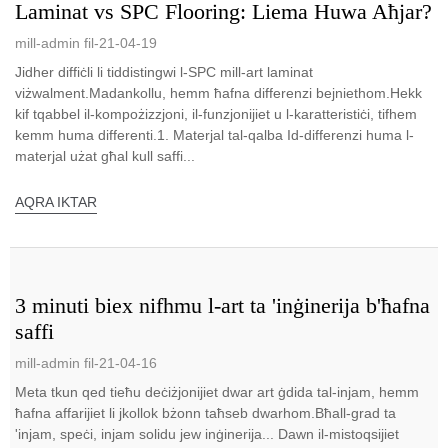
Laminat vs SPC Flooring: Liema Huwa Aħjar?
mill-admin fil-21-04-19
Jidher diffiċli li tiddistingwi l-SPC mill-art laminat
viżwalment.Madankollu, hemm ħafna differenzi bejniethom.Hekk
kif tqabbel il-kompożizzjoni, il-funzjonijiet u l-karatteristiċi, tifhem
kemm huma differenti.1. Materjal tal-qalba Id-differenzi huma l-
materjal użat għal kull saffi...
AQRA IKTAR
3 minuti biex nifhmu l-art ta 'inġinerija b'ħafna
saffi
mill-admin fil-21-04-16
Meta tkun qed tieħu deċiżjonijiet dwar art ġdida tal-injam, hemm
ħafna affarijiet li jkollok bżonn taħseb dwarhom.Bħall-grad ta
'injam, speċi, injam solidu jew inġinerija... Dawn il-mistoqsijiet