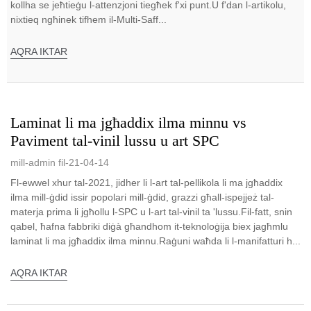
kollha se jeħtieġu l-attenzjoni tiegħek f'xi punt.U f'dan l-artikolu,
nixtieq ngħinek tifhem il-Multi-Saff...
AQRA IKTAR
Laminat li ma jgħaddix ilma minnu vs
Paviment tal-vinil lussu u art SPC
mill-admin fil-21-04-14
Fl-ewwel xhur tal-2021, jidher li l-art tal-pellikola li ma jgħaddix
ilma mill-ġdid issir popolari mill-ġdid, grazzi għall-ispejjeż tal-
materja prima li jgħollu l-SPC u l-art tal-vinil ta 'lussu.Fil-fatt, snin
qabel, ħafna fabbriki diġà għandhom it-teknoloġija biex jagħmlu
laminat li ma jgħaddix ilma minnu.Raġuni waħda li l-manifatturi h...
AQRA IKTAR