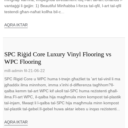
vantaġġi li ġejjin: 1) Beautiful Minħabba l-forza tal-qfil, l-art tal-qfil
testendi għan-naħat kollha bil-c...
AQRA IKTAR
SPC Riġid Core Luxury Vinyl Flooring vs
WPC Flooring
mill-admin fil-21-06-22
SPC Rigid Core u WPC huma t-tnejn għażliet ta 'art tal-vinil li ma
jgħaddix ilma minnhom, imma x'inhi d-differenza tagħhom?Il-
qalba kemm tal-art WPC kif ukoll tal-SPC huma reżistenti għall-
ilma.Fl-art WPC, il-qalba hija magħmula minn kompost tal-plastik
tal-injam, filwaqt li l-qalba tal-SPC hija magħmula minn kompost
tal-plastik tal-ġebel.Il-ġebel huwa aktar iebes u inqas reżistenti...
AQRA IKTAR