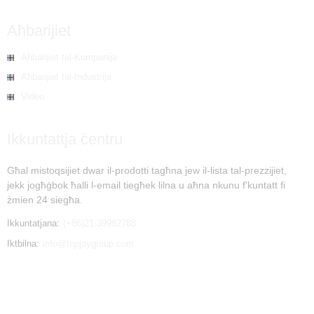
Aħbarijiet
Aħbarijiet tal-Kumpanija
Aħbarijiet tal-Industrija
Video
Ikkuntattja ċentru
Għal mistoqsijiet dwar il-prodotti tagħna jew il-lista tal-prezzijiet,
jekk jogħġbok ħalli l-email tiegħek lilna u aħna nkunu f'kuntatt fi
żmien 24 siegħa.
Ikkuntatjana:
(+86)21-39982788
Iktbilna:
info@topjoygroup.com