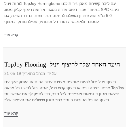
לוחות ויניל TopJoy Herringbone עם ליבה קשיחה מאבן גיר תוכננו
במיוחד עבור דפוס אדרה בסגנון אירופה.ריצוף קליק מסוג SPC בעובי
5.0 מ"מ הוא פתרון מושלם לחימום תת רצפתי בחדר השינה, גם
למטבח ולאמבטיה.הודות לתכונותיו, אפילו מותקן כמצוף...
קרא עוד
TopJoy Flooring- היעד האחד שלך לריצוף ויניל
על ידי מנהל בתאריך 21-05-19
ריצוף ויניל יכול להיות אופציה מצוינת עבור הבית או העסק שלך.עם
אריחי רצפה ויניל או ריצוף קרש ויניל, אתה יכול להשיג כל מראה.TopJoy
נושאת מגוון דוגמאות ואביזרים לכל חדר, כדי לספק לך את אפשרויות
ריצוף הוויניל הטובות ביותר.בחר סגנון שישלים את העיצוב שלך...
קרא עוד