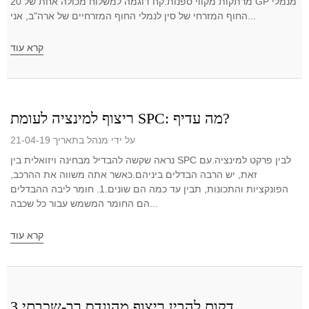
מרתקות מקווי ספנות.קח דוגמה למשלוח מכולה אחת של 20 GP מנמלי
החוף המזרחי של סין לנמלי החוף המזרחיים של ארה"ב, אני...
קרא עוד
ריצוף למינציה לעומת SPC: מה עדיף?
על ידי מנהל בתאריך 21-04-19
נראה שקשה להבדיל מבחינה ויזואלית בין SPC לבין פרקט למינציה.עם
זאת, יש הרבה הבדלים ביניהם.כאשר אתה משווה את ההרכב,
הפונקציות והתכונות, תבין עד כמה הם שונים.1. חומר ליבה ההבדלים
הם החומר המשמש עבור כל שכבה...
קרא עוד
3 דקות להבין ריצוף מהונדס רב-שכבתי