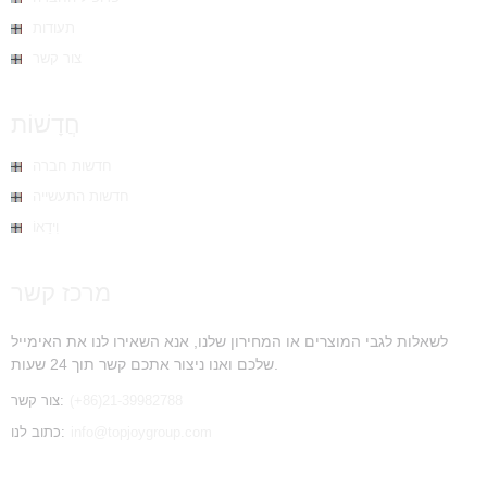
תעודות
צור קשר
חֲדָשׁוֹת
חדשות חברה
חדשות התעשייה
וִידֵאוֹ
מרכז קשר
לשאלות לגבי המוצרים או המחירון שלנו, אנא השאירו לנו את האימייל
שלכם ואנו ניצור אתכם קשר תוך 24 שעות.
(+86)21-39982788
צור קשר:
info@topjoygroup.com
כתוב לנו: