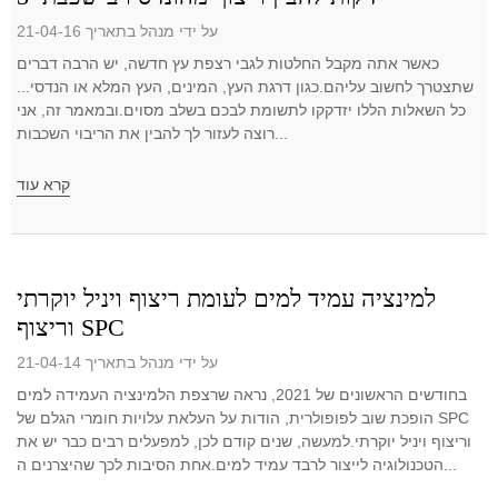
על ידי מנהל בתאריך 21-04-16
כאשר אתה מקבל החלטות לגבי רצפת עץ חדשה, יש הרבה דברים
שתצטרך לחשוב עליהם.כגון דרגת העץ, המינים, העץ המלא או הנדסי...
כל השאלות הללו יזדקקו לתשומת לבכם בשלב מסוים.ובמאמר זה, אני
רוצה לעזור לך להבין את הריבוי השכבות...
קרא עוד
למינציה עמיד למים לעומת ריצוף ויניל יוקרתי
וריצוף SPC
על ידי מנהל בתאריך 21-04-14
בחודשים הראשונים של 2021, נראה שרצפת הלמינציה העמידה למים
הופכת שוב לפופולרית, הודות על העלאת עלויות חומרי הגלם של SPC
וריצוף ויניל יוקרתי.למעשה, שנים קודם לכן, למפעלים רבים כבר יש את
הטכנולוגיה לייצור לרבד עמיד למים.אחת הסיבות לכך שהיצרנים ה...