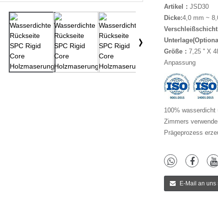
Artikel
：
JSD30
Dicke:
4,0 mm ~ 8
Verschleißschicht
Unterlage(
Optiona
Größe
：
7,25 '' X 48 
Anpassung
100% wasserdicht u
Zimmers verwenden
Prägeprozess erzeu
E-Mail an uns