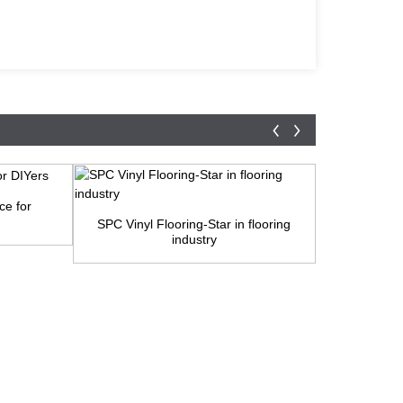
ce for
SPC Vinyl Flooring-Star in flooring
Stone patt
industry
f