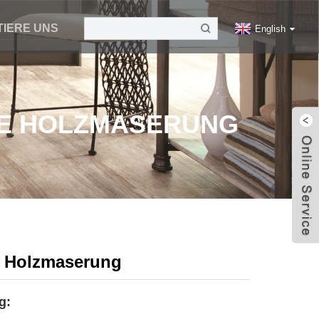
IERE UNS
English
RE HOLZMASERUNG
e Holzmaserung
g: