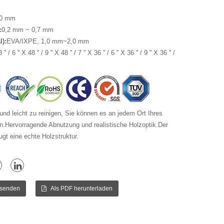
,0 mm
:
0,2 mm ~ 0,7 mm
l
)
:
EVA/IXPE, 1,0 mm~2,0 mm
'' / 6 '' X 48 '' / 9 '' X 48 '' / 7 '' X 36 '' / 6 '' X 36 '' / 9 '' X 36 '' /
nd leicht zu reinigen, Sie können es an jedem Ort Ihres
.Hervorragende Abnutzung und realistische Holzoptik.Der
gt eine echte Holzstruktur.
 senden
Als PDF herunterladen