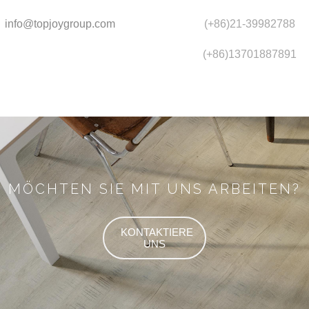
info@topjoygroup.com
(+86)21-39982788
(+86)13701887891
MÖCHTEN SIE MIT UNS ARBEITEN?
KONTAKTIERE
UNS