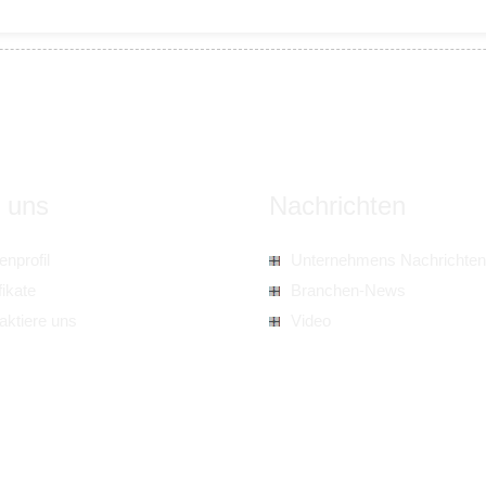
 uns
Nachrichten
enprofil
Unternehmens Nachrichten
fikate
Branchen-News
aktiere uns
Video