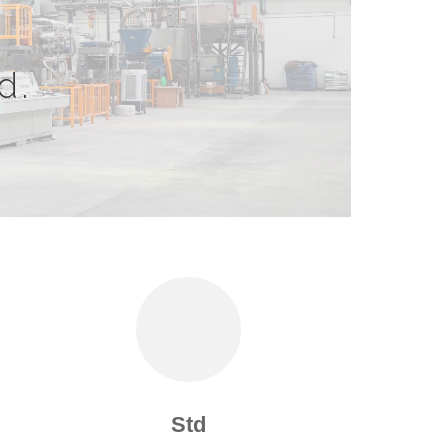
d.
Std