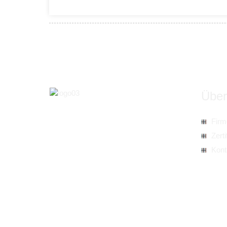
Über
Firm
Zerti
Kont