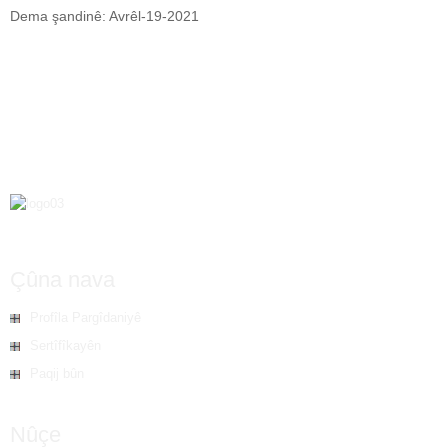
Dema şandinê: Avrêl-19-2021
Çûna nava
Profîla Pargîdaniyê
Sertîfîkayên
Paqij bûn
Nûçe