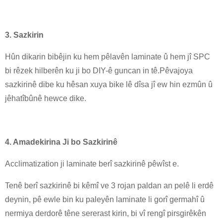
3. Sazkirin
Hûn dikarin bibêjin ku hem pêlavên laminate û hem jî SPC
bi rêzek hilberên ku ji bo DIY-ê guncan in tê.Pêvajoya
sazkirinê dibe ku hêsan xuya bike lê dîsa jî ew hin ezmûn û
jêhatîbûnê hewce dike.
4. Amadekirina Ji bo Sazkirinê
Acclimatization ji laminate berî sazkirinê pêwîst e.
Tenê berî sazkirinê bi kêmî ve 3 rojan paldan an pelê li erdê
deynin, pê ewle bin ku paleyên laminate li gorî germahî û
nermiya derdorê têne sererast kirin, bi vî rengî pirsgirêkên