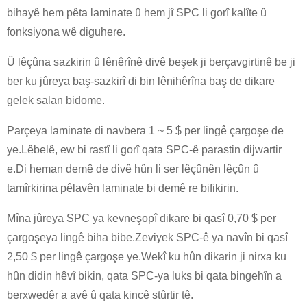
bihayê hem pêta laminate û hem jî SPC li gorî kalîte û
fonksiyona wê diguhere.
Û lêçûna sazkirin û lênêrînê divê beşek ji berçavgirtinê be ji
ber ku jûreya baş-sazkirî di bin lênihêrîna baş de dikare
gelek salan bidome.
Parçeya laminate di navbera 1 ~ 5 $ per lingê çargoşe de
ye.Lêbelê, ew bi rastî li gorî qata SPC-ê parastin dijwartir
e.Di heman demê de divê hûn li ser lêçûnên lêçûn û
tamîrkirina pêlavên laminate bi demê re bifikirin.
Mîna jûreya SPC ya kevneşopî dikare bi qasî 0,70 $ per
çargoşeya lingê biha bibe.Zeviyek SPC-ê ya navîn bi qasî
2,50 $ per lingê çargoşe ye.Wekî ku hûn dikarin ji nirxa ku
hûn didin hêvî bikin, qata SPC-ya luks bi qata bingehîn a
berxwedêr a avê û qata kincê stûrtir tê.