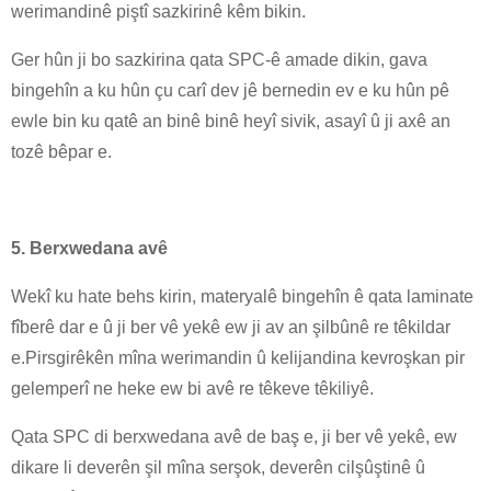
werimandinê piştî sazkirinê kêm bikin.
Ger hûn ji bo sazkirina qata SPC-ê amade dikin, gava
bingehîn a ku hûn çu carî dev jê bernedin ev e ku hûn pê
ewle bin ku qatê an binê binê heyî sivik, asayî û ji axê an
tozê bêpar e.
5. Berxwedana avê
Wekî ku hate behs kirin, materyalê bingehîn ê qata laminate
fîberê dar e û ji ber vê yekê ew ji av an şilbûnê re têkildar
e.Pirsgirêkên mîna werimandin û kelijandina kevroşkan pir
gelemperî ne heke ew bi avê re têkeve têkiliyê.
Qata SPC di berxwedana avê de baş e, ji ber vê yekê, ew
dikare li deverên şil mîna serşok, deverên cilşûştinê û