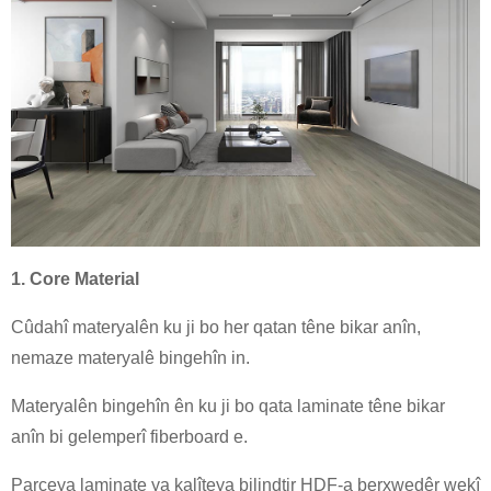
1. Core Material
Cûdahî materyalên ku ji bo her qatan têne bikar anîn,
nemaze materyalê bingehîn in.
Materyalên bingehîn ên ku ji bo qata laminate têne bikar
anîn bi gelemperî fiberboard e.
Parçeya laminate ya kalîteya bilindtir HDF-a berxwedêr wekî