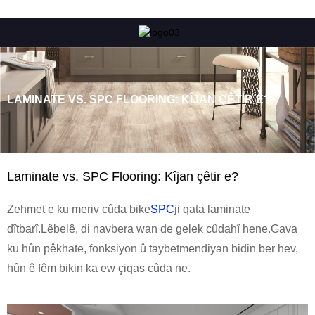
LAMINATE VS. SPC FLOORING: KÎJAN ÇÊTIR E?
Laminate vs. SPC Flooring: Kîjan çêtir e?
Zehmet e ku meriv cûda bike
SPC
ji qata laminate
dîtbarî.Lêbelê, di navbera wan de gelek cûdahî hene.Gava
ku hûn pêkhate, fonksiyon û taybetmendiyan bidin ber hev,
hûn ê fêm bikin ka ew çiqas cûda ne.