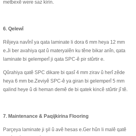
metbexê were saz kirin.
6. Qelewî
Rêjeya navînî ya qata laminate li dora 6 mm heya 12 mm
e.Ji ber avahiya qat û materyalên ku têne bikar anîn, qata
laminate bi gelemperî ji qata SPC-ê pir stûrtir e.
Qûrahiya qatê SPC dikare bi qasî 4 mm zirav û herî zêde
heya 6 mm be.Zeviyê SPC-ê ya giran bi gelemperî 5 mm
qalind heye û di heman demê de bi qatek kincê stûrtir jî tê.
7. Maintenance & Paqijkirina Flooring
Parçeya laminate ji şil û avê hesas e.Ger hûn li malê qatê