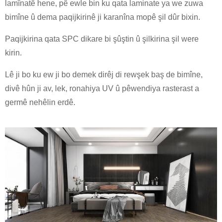
lamînatê hene, pê ewle bin ku qata laminate ya we zuwa
bimîne û dema paqijkirinê ji karanîna mopê şil dûr bixin.
Paqijkirina qata SPC dikare bi şûştin û şilkirina şil were
kirin.
Lê ji bo ku ew ji bo demek dirêj di rewşek baş de bimîne,
divê hûn ji av, lek, ronahiya UV û pêwendiya rasterast a
germê nehêlin erdê.