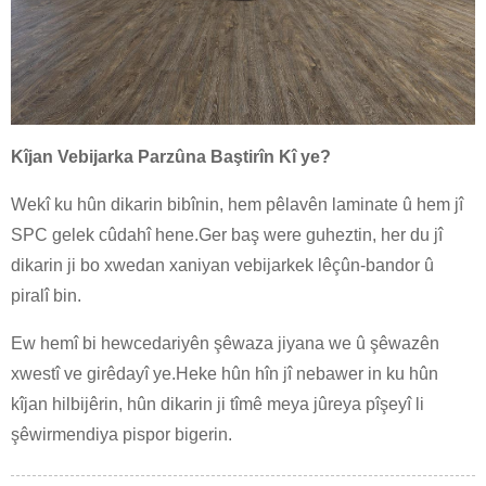
Kîjan Vebijarka Parzûna Baştirîn Kî ye?
Wekî ku hûn dikarin bibînin, hem pêlavên laminate û hem jî
SPC gelek cûdahî hene.Ger baş were guheztin, her du jî
dikarin ji bo xwedan xaniyan vebijarkek lêçûn-bandor û
piralî bin.
Ew hemî bi hewcedariyên şêwaza jiyana we û şêwazên
xwestî ve girêdayî ye.Heke hûn hîn jî nebawer in ku hûn
kîjan hilbijêrin, hûn dikarin ji tîmê meya jûreya pîşeyî li
şêwirmendiya pispor bigerin.