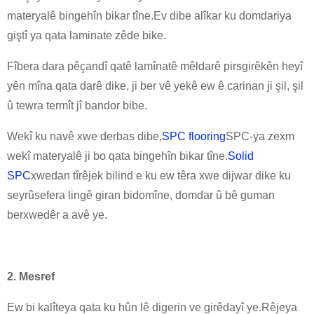
materyalê bingehîn bikar tîne.Ev dibe alîkar ku domdariya
giştî ya qata laminate zêde bike.
Fîbera dara pêçandî qatê lamînatê mêldarê pirsgirêkên heyî
yên mîna qata darê dike, ji ber vê yekê ew ê carinan ji şil, şil
û tewra termît jî bandor bibe.
Wekî ku navê xwe derbas dibe,
SPC flooring
SPC-ya zexm
wekî materyalê ji bo qata bingehîn bikar tîne.
Solid
SPC
xwedan tîrêjek bilind e ku ew têra xwe dijwar dike ku
seyrûsefera lingê giran bidomîne, domdar û bê guman
berxwedêr a avê ye.
2. Mesref
Ew bi kalîteya qata ku hûn lê digerin ve girêdayî ye.Rêjeya