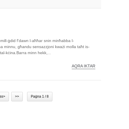
mill-ġdid f'dawn l-aħħar snin minħabba l-
ma minnu, għandu sensazzjoni kważi molla taħt is-
tal-kċina.Barra minn hekk,...
AQRA IKTAR
iss>
>>
Paġna 1 / 8