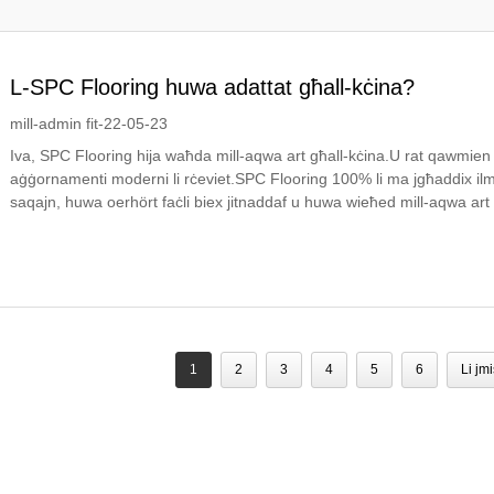
L-SPC Flooring huwa adattat għall-kċina?
mill-admin fit-22-05-23
Iva, SPC Flooring hija waħda mill-aqwa art għall-kċina.U rat qawmien 
aġġornamenti moderni li rċeviet.SPC Flooring 100% li ma jgħaddix il
saqajn, huwa oerhört faċli biex jitnaddaf u huwa wieħed mill-aqwa art 
1
2
3
4
5
6
Li jm