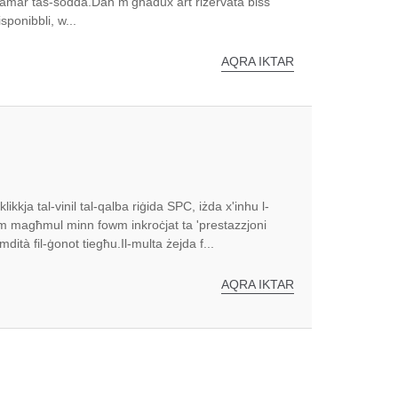
kmamar tas-sodda.Dan m'għadux art riżervata biss
sponibbli, w...
AQRA IKTAR
ikkja tal-vinil tal-qalba riġida SPC, iżda x'inhu l-
m magħmul minn fowm inkroċjat ta 'prestazzjoni
umdità fil-ġonot tiegħu.Il-multa żejda f...
AQRA IKTAR