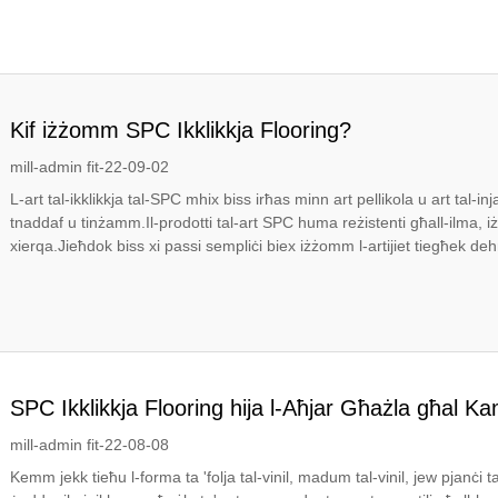
Kif iżżomm SPC Ikklikkja Flooring?
mill-admin fit-22-09-02
L-art tal-ikklikkja tal-SPC mhix biss irħas minn art pellikola u art tal-in
tnaddaf u tinżamm.Il-prodotti tal-art SPC huma reżistenti għall-ilma, i
xierqa.Jieħdok biss xi passi sempliċi biex iżżomm l-artijiet tiegħek deh
SPC Ikklikkja Flooring hija l-Aħjar Għażla għal K
mill-admin fit-22-08-08
Kemm jekk tieħu l-forma ta 'folja tal-vinil, madum tal-vinil, jew pjanċi ta'