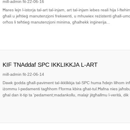
mill-admin fit-22-06-16
Ħares lejn l-istorja tal-art tal-injam, art tal-injam iebes reali hija l-
għali u jeħtieġ manutenzjoni frekwenti, u mhuwiex reżistenti għall-umd
orħos li teħtieġ manutenzjoni minima, għalhekk inġinerija...
KIF TNAddaf SPC IKKLIKKJA L-ART
mill-admin fit-22-06-14
Dawk ġodda għall-paviment tal-ikklikkja tal-SPC huma ħdejn lilhom inf
iżommu l-pedamenti tagħhom f'forma kbira għat-tul.Ħafna nies jaħsbu li
għal dan it-tip ta 'pedament;madankollu, malajr jitgħallmu l-verità, dik is