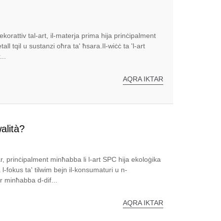
ekorattiv tal-art, il-materja prima hija prinċipalment
l tqil u sustanzi oħra ta' ħsara.Il-wiċċ ta 'l-art
..
AQRA IKTAR
alità?
ar, prinċipalment minħabba li l-art SPC hija ekoloġika
l-fokus ta' tilwim bejn il-konsumaturi u n-
ur minħabba d-dif...
AQRA IKTAR