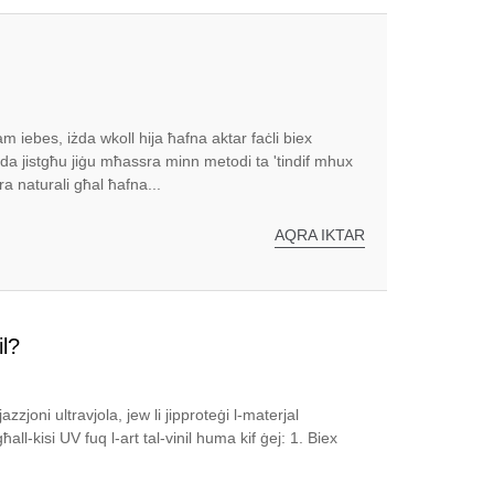
jam iebes, iżda wkoll hija ħafna aktar faċli biex
żda jistgħu jiġu mħassra minn metodi ta 'tindif mhux
ra naturali għal ħafna...
AQRA IKTAR
il?
azzjoni ultravjola, jew li jipproteġi l-materjal
għall-kisi UV fuq l-art tal-vinil huma kif ġej: 1. Biex