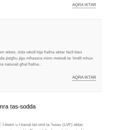
AQRA IKTAR
jam iebes, iżda wkoll hija ħafna aktar faċli biex
żda jistgħu jiġu mħassra minn metodi ta 'tindif mhux
ra naturali għal ħafna...
AQRA IKTAR
amra tas-sodda
 l-ilsien u l-kanal tal-vinil ta 'lussu (LVF) aktar