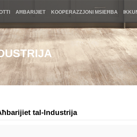
OTTI
AĦBARIJIET
KOOPERAZZJONI MSIEĦBA
IKKU
NDUSTRIJA
ħbarijiet tal-Industrija