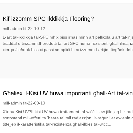
Kif iżżomm SPC Ikklikkja Flooring?
mill-admin fit-22-10-12
L-art tal-ikklikkja tal-SPC mhix biss irħas minn art pellikola u art tal-in
tnaddaf u tinżamm.Il-prodotti tal-art SPC huma reżistenti għall-ilma, i
xierqa.Jieħdok biss xi passi sempliċi biex iżżomm l-artijiet tiegħek deh
Għaliex il-Kisi UV huwa importanti għall-Art tal-vin
mill-admin fit-22-09-19
X'inhu Kisi UV?Il-kisi UV huwa trattament tal-wiċċ li jew jitfejjaq bir-radj
sottostanti mill-effetti ta 'ħsara ta' tali radjazzjoni.Ir-raġunijiet ewlenin 
tittejjeb il-karatteristika tar-reżistenza għall-ilbies tal-wiċċ...