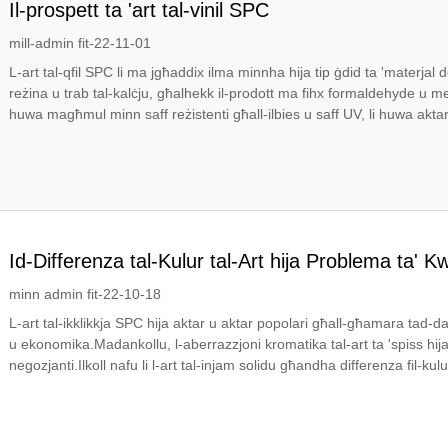
Il-prospett ta 'art tal-vinil SPC
mill-admin fit-22-11-01
L-art tal-qfil SPC li ma jgħaddix ilma minnha hija tip ġdid ta 'materjal d
reżina u trab tal-kalċju, għalhekk il-prodott ma fihx formaldehyde u metal
huwa magħmul minn saff reżistenti għall-ilbies u saff UV, li huwa aktar.
Id-Differenza tal-Kulur tal-Art hija Problema ta' Kw
minn admin fit-22-10-18
L-art tal-ikklikkja SPC hija aktar u aktar popolari għall-għamara tad-d
u ekonomika.Madankollu, l-aberrazzjoni kromatika tal-art ta 'spiss hija 
negozjanti.Ilkoll nafu li l-art tal-injam solidu għandha differenza fil-kul