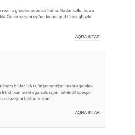
ftehim reali u għadha popolari ħafna.Madankollu, huwa
ità.Ġenerazzjoni iżgħar kienet qed tfittex għażla
AQRA IKTAR
ushom bil-faċilità ta 'manutenzjoni meħtieġa biex
 trid tkun meħtieġa soluzzjoni tat-tindif speċjali
-soluzzjoni faċli ta’ kuljum...
AQRA IKTAR