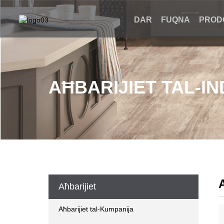
DAR
FUQNA
PROD
AĦBARIJIET TAL-I
A
Aħbarijiet
Aħbarijiet tal-Kumpanija