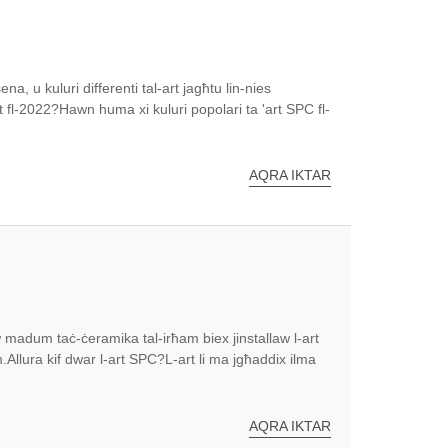
sena, u kuluri differenti tal-art jagħtu lin-nies
rt fl-2022?Hawn huma xi kuluri popolari ta 'art SPC fl-
AQRA IKTAR
i jew madum taċ-ċeramika tal-irħam biex jinstallaw l-art
llura kif dwar l-art SPC?L-art li ma jgħaddix ilma
AQRA IKTAR