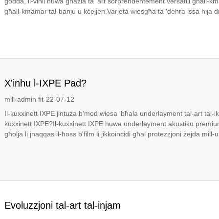
ġodda, il-vinil huwa għażla ta' art sorprendentement versatili għall-
għall-kmamar tal-banju u kċejjen.Varjetà wiesgħa ta 'dehra issa hija di
X'inhu l-IXPE Pad?
mill-admin fit-22-07-12
Il-kuxxinett IXPE jintuża b'mod wiesa 'bħala underlayment tal-art tal-ikkl
kuxxinett IXPE?Il-kuxxinett IXPE huwa underlayment akustiku premiu
għolja li jnaqqas il-ħoss b'film li jikkoinċidi għal protezzjoni żejda mill-
Evoluzzjoni tal-art tal-injam