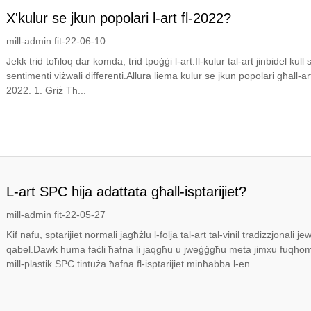
X'kulur se jkun popolari l-art fl-2022?
mill-admin fit-22-06-10
Jekk trid toħloq dar komda, trid tpoġġi l-art.Il-kulur tal-art jinbidel kull 
sentimenti viżwali differenti.Allura liema kulur se jkun popolari għall-a
2022. 1. Griż Th...
L-art SPC hija adattata għall-isptarijiet?
mill-admin fit-22-05-27
Kif nafu, sptarijiet normali jagħżlu l-folja tal-art tal-vinil tradizzjonal
qabel.Dawk huma faċli ħafna li jaqgħu u jweġġgħu meta jimxu fuqhom.A
mill-plastik SPC tintuża ħafna fl-isptarijiet minħabba l-en...