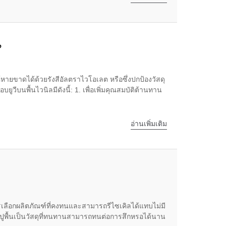
?
้หายขาดได้ด้วยรังสีอัลตราไวโอเลต หรือซึ่งปกป้องวัสดุ
บยูวีบนพื้นไวนิลมีดังนี้: 1. เพื่อเพิ่มคุณสมบัติต้านทาน
อ่านเพิ่มเติม
การเลือกผลิตภัณฑ์ที่คงทนและสามารถรีไซเคิลได้แทบไม่มี
ารปูพื้นเป็นวัสดุที่ทนทานสามารถทนต่อการสึกหรอได้นาน