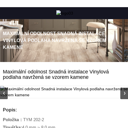
MAXIMÁLNÍ ODOLNOST SNADNÁ INSTALACE
VINYLOVÁ PODLAHA NAVRŽENÁ SE VZOREM
KAMENE
Maximální odolnost Snadná instalace Vinylová
podlaha navržená se vzorem kamene
Popis:
Položka
：
TYM 202-2
Tloušťka:
4,0 mm ~ 8,0 mm