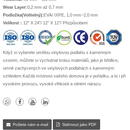
Wear Layer
:
0,2 mm až 0,7 mm
Podložka(
Volitelný
)
:
EVA/ IXPE, 1,0 mm~2,0 mm
Velikost
：
12” X 24”/ 12” X 12”/ Přizpůsobení
Když si vyberete umělou vinylovou podlahu s kamenným
vzorem, můžete si vychutnat krásu materiálů, jako je břidlice,
umně zachycených ve vinylových podlahách s kamenným
vzhledem.Každá místnost vašeho domova je v pořádku, a to i při
vysokém provozu, vysoké vlhkosti a silném nárazu.
Pošlete nám e-mail
Stáhnout jako PDF