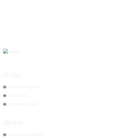
O nás
profil společnosti
Certifikáty
Kontaktujte nás
Zprávy
Novinky společnosti