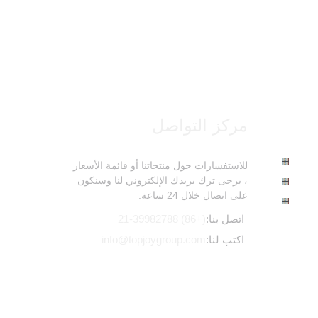
مركز التواصل
للاستفسارات حول منتجاتنا أو قائمة الأسعار
، يرجى ترك بريدك الإلكتروني لنا وسنكون
على اتصال خلال 24 ساعة.
اتصل بنا:
(+86) 21-39982788
اكتب لنا:
info@topjoygroup.com