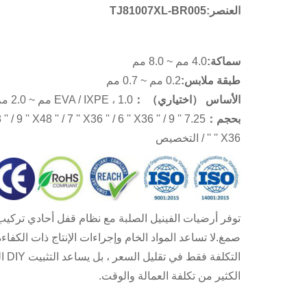
العنصر:
TJ81007XL-BR005
سماكة:
4.0 مم ~ 8.0 مم
طبقة ملابس:
0.2 مم ~ 0.7 مم
الأساس （اختياري） ：
EVA / IXPE ، 1.0 مم ~ 2.0 مم
بحجم
：
' X48 '' / 9 '' X48 '' / 7 '' X36 '' / 6 '' X36 '' / 9
'' X36 '' / التخصيص
توفر أرضيات الفينيل الصلبة مع نظام قفل أحادي تركيب
صمغ.لا تساعد المواد الخام وإجراءات الإنتاج ذات الكفا
التكلف
الكثير من تكلفة العمالة والوقت.