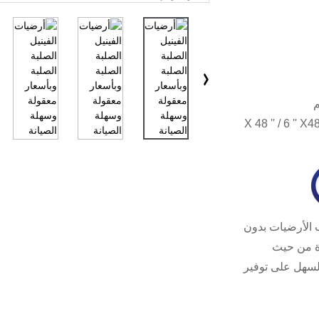
7.25 '' X 48 '' / 6 '
 الأرضيات بدون
ءة من حيث
ة فقط في تقليل السعر ، بل يساعد التثبيت DIY السهل على توفير