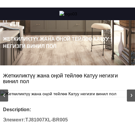
ЖЕТКИЛИКТҮҮ ЖАНА ОҢОЙ ТЕЙЛӨӨ КАТУУ
НЕГИЗГИ ВИНИЛ ПОЛ
Жеткиликтүү жана оңой тейлөө Катуу негизги
винил пол
Description:
Элемент:
TJ81007XL-BR005