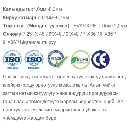
Калыңдыгы:
4,0мм~8,0мм
Кирүү катмары:
0,2мм~0,7мм
Төмөнкү （Милдеттүү эмес）:
EVA/ IXPE, 1,0мм~2,0мм
Өлчөмү
:
7,25'' X 48''/ 6''X48''/ 9''X48''/ 7''X36''/ 6''X36''/
9''X36''/ Ыңгайлаштыруу
Uniclic кулпу системасы менен катуу өзөктүү винил полу
клейсиз полду орнотууну камсыз кылат.Анын чийки
заттын натыйжалуулугу жана өндүрүш процедурасы
гана бааны төмөндөтүүгө жардам бербестен, оңой DIY
орнотуу көп эмгек чыгымдарын жана убакытты
үнөмдөөгө жардам берет.