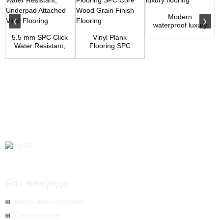
Modern
waterproof luxury
flooring
5.5 mm SPC Click
Vinyl Plank
Water Resistant,
Flooring SPC
Underpad Atta...
Core Wood Grain
Finish...
Биз жөнүндө
Компаниянын профили
Сертификаттар