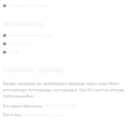
Биз менен байланыш
Жаңылыктар
Компания жаңылыктары
Industry News
Video
Байланыш борбору
Биздин өнүмдөр же прейскурант жөнүндө суроо үчүн бизге
электрондук почтаңызды калтырыңыз, биз 24 сааттын ичинде
байланышабыз.
Биз менен байланыш:
(+86)21-39982788
Бизге жаз:
info@topjoygroup.com