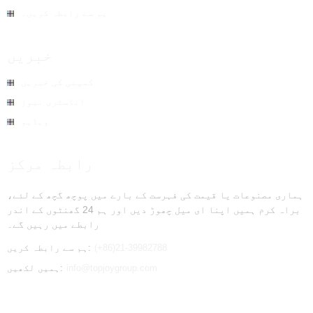
ہم سے رابطہ کریں۔
خبریں
کمپنی کی خبریں
انڈسٹری نیوز
ویڈیو
رابطہ مرکز
ہماری مصنوعات یا قیمت کی فہرست کے بارے میں پوچھ گچھ کے لئے،
براہ کرم ہمیں اپنا ای میل چھوڑ دیں اور ہم 24 گھنٹوں کے اندر
رابطے میں رہیں گے۔
(+86)21-39982788
ہم سے رابطہ کریں:
info@topjoygroup.com
ہمیں لکھیں: