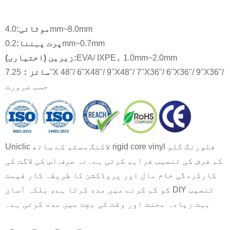
4.0mm~8.0mm
موٹائی:
0.2mm~0.7mm
پرت پہننا:
EVA/ IXPE، 1.0mm~2.0mm
زیریں (اختیاری):
سائز
：
7.25''X 48''/ 6''X48''/ 9''X48''/ 7''X36''/ 6''X36''/ 9''X36''/
حسب ضرورت
Uniclic لاکنگ سسٹم کے ساتھ rigid core vinyl فلورنگ گلو
کم فرش کی تنصیب فراہم کرتی ہے۔نہ صرف اس کی لاگت کی
کارکردگی خام مال اور پروڈکشن کا طریقہ کار قیمت
کو کم کرنے میں مدد کرتا ہے، بلکہ آسان DIY تنصیب
بہت زیادہ محنت اور وقت کی بچت میں مدد کرتی ہے۔