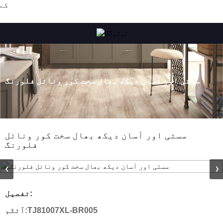
کے
سستی اور آسان دیکھ بھال سخت کور ونائل فلورنگ
سستی اور آسان دیکھ بھال سخت کور ونائل
فلورنگ
تفصیل:
TJ81007XL-BR005
آئٹم: