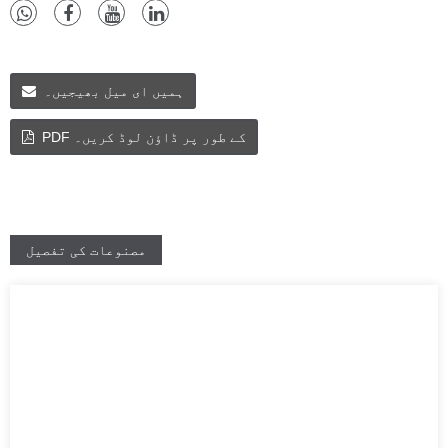
ہمیں ای میل بھیجیں۔
PDF کے طور پر ڈاؤن لوڈ کریں۔
مصنوعات کی تفصیل