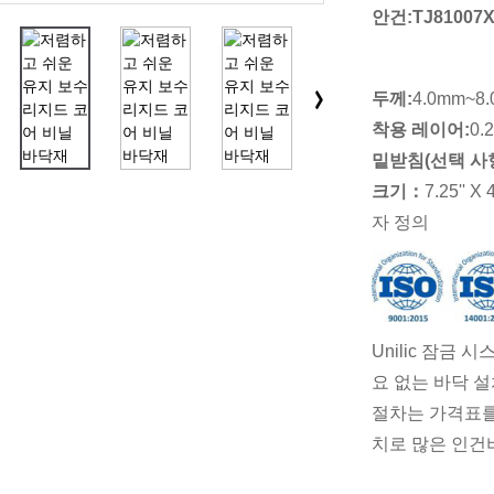
안건:
TJ81007
두께:
4.0mm~8
착용 레이어:
0.
밑받침(선택 사항
크기
：
7.25'' X 4
자 정의
Unilic 잠금
요 없는 바닥 
절차는 가격표를 
치로 많은 인건