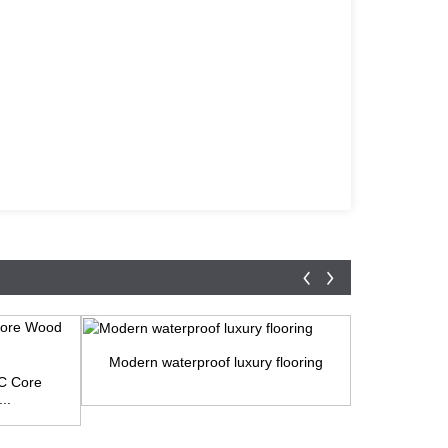
Modern waterproof luxury flooring
Water-resi
PC Core
..