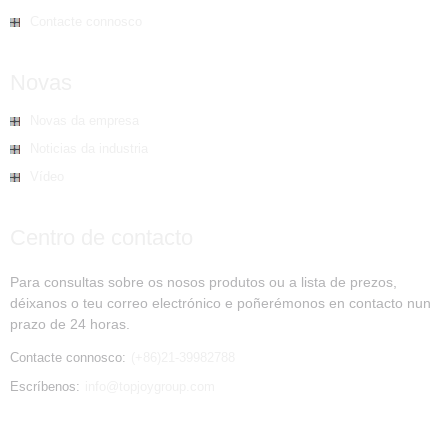
Contacte connosco
Novas
Novas da empresa
Noticias da industria
Vídeo
Centro de contacto
Para consultas sobre os nosos produtos ou a lista de prezos,
déixanos o teu correo electrónico e poñerémonos en contacto nun
prazo de 24 horas.
Contacte connosco:
(+86)21-39982788
Escríbenos:
info@topjoygroup.com