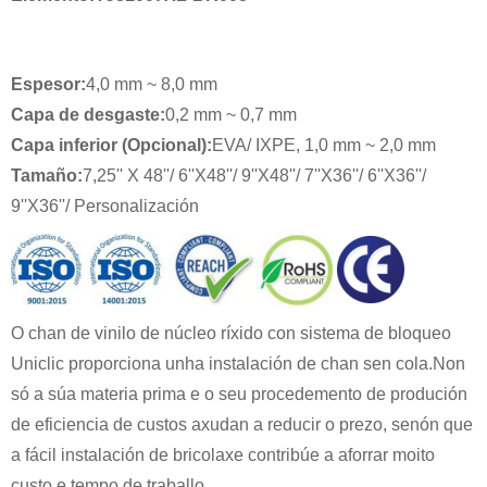
Espesor:
4,0 mm ~ 8,0 mm
Capa de desgaste:
0,2 mm ~ 0,7 mm
Capa inferior (Opcional):
EVA/ IXPE, 1,0 mm ~ 2,0 mm
Tamaño
:
7,25'' X 48''/ 6''X48''/ 9''X48''/ 7''X36''/ 6''X36''/
9''X36''/ Personalización
O chan de vinilo de núcleo ríxido con sistema de bloqueo
Uniclic proporciona unha instalación de chan sen cola.Non
só a súa materia prima e o seu procedemento de produción
de eficiencia de custos axudan a reducir o prezo, senón que
a fácil instalación de bricolaxe contribúe a aforrar moito
custo e tempo de traballo.