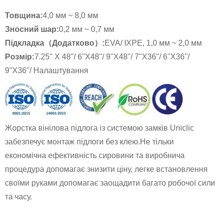
Товщина:
4,0 мм ~ 8,0 мм
Зносний шар:
0,2 мм ~ 0,7 мм
Підкладка（Додатково）:
EVA/ IXPE, 1,0 мм ~ 2,0 мм
Розмір
:
7.25'' X 48''/ 6''X48''/ 9''X48''/ 7''X36''/ 6''X36''/
9''X36''/ Налаштування
Жорстка вінілова підлога із системою замків Uniclic
забезпечує монтаж підлоги без клею.Не тільки
економічна ефективність сировини та виробнича
процедура допомагає знизити ціну, легке встановлення
своїми руками допомагає заощадити багато робочої сили
та часу.