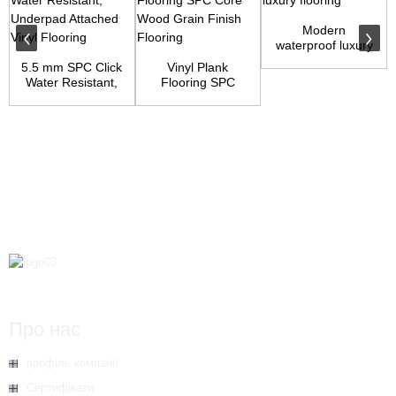
Modern
waterproof luxury
flooring
5.5 mm SPC Click
Vinyl Plank
Water Resistant,
Flooring SPC
Underpad Atta...
Core Wood Grain
Finish...
Про нас
профіль компанії
Сертифікати