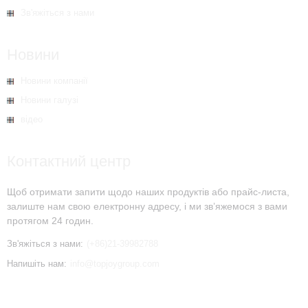
Зв'яжіться з нами
Новини
Новини компанії
Новини галузі
відео
Контактний центр
Щоб отримати запити щодо наших продуктів або прайс-листа,
залиште нам свою електронну адресу, і ми зв’яжемося з вами
протягом 24 годин.
Зв'яжіться з нами:
(+86)21-39982788
Напишіть нам:
info@topjoygroup.com