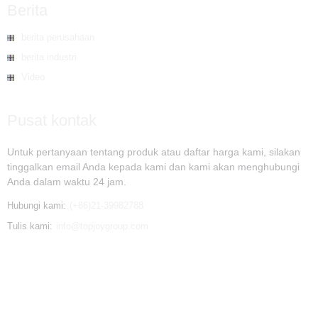
Berita
berita perusahaan
berita industri
Video
Pusat kontak
Untuk pertanyaan tentang produk atau daftar harga kami, silakan
tinggalkan email Anda kepada kami dan kami akan menghubungi
Anda dalam waktu 24 jam.
Hubungi kami:
(+86)21-39982788
Tulis kami:
info@topjoygroup.com
© Hak Cipta - 2010-2019 : Semua Hak Dilindungi Undang-Undang. - - , , , , , ,