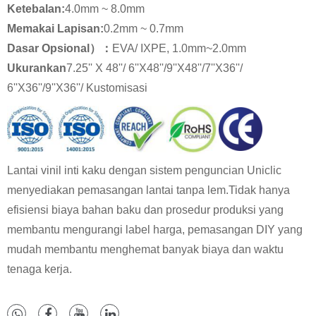
Ketebalan:
4.0mm ~ 8.0mm
Memakai Lapisan:
0.2mm ~ 0.7mm
Dasar Opsional）：
EVA/ IXPE, 1.0mm~2.0mm
Ukuran
kan
7.25'' X 48''/ 6''X48''/9''X48''/7''X36''/
6''X36''/9''X36''/ Kustomisasi
Lantai vinil inti kaku dengan sistem penguncian Uniclic
menyediakan pemasangan lantai tanpa lem.Tidak hanya
efisiensi biaya bahan baku dan prosedur produksi yang
membantu mengurangi label harga, pemasangan DIY yang
mudah membantu menghemat banyak biaya dan waktu
tenaga kerja.