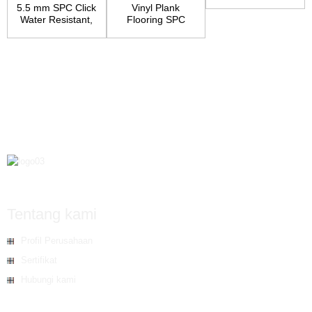
flooring
5.5 mm SPC Click
Vinyl Plank
Water Resistant,
Flooring SPC
Underpad Atta...
Core Wood Grain
Finish...
Tentang kami
Profil Perusahaan
Sertifikat
Hubungi kami