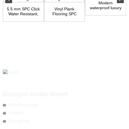
Modern
waterproof luxury
5.5 mm SPC Click
Vinyl Plank
flooring
Water Resistant,
Flooring SPC
Underpad Atta...
Core Wood Grain
Finish...
Babagan awake dhewe
Profil Perusahaan
Sertifikat
Hubungi Kita