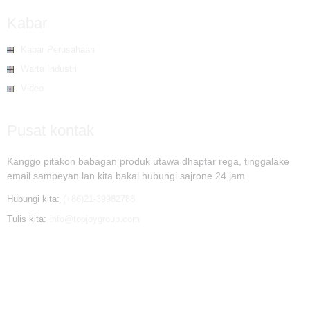
Kabar
Kabar Perusahaan
Warta Industri
Video
Pusat kontak
Kanggo pitakon babagan produk utawa dhaptar rega, tinggalake
email sampeyan lan kita bakal hubungi sajrone 24 jam.
Hubungi kita:
(+86)21-39982788
Tulis kita:
info@topjoygroup.com
© Hak Cipta - 2010-2019 : Kabeh Hak Dilindungi. - - , , , , , ,