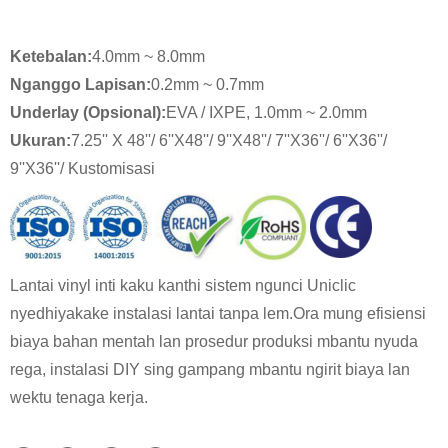
Ketebalan:
4.0mm ~ 8.0mm
Nganggo Lapisan:
0.2mm ~ 0.7mm
Underlay (Opsional):
EVA / IXPE, 1.0mm ~ 2.0mm
Ukuran
:
7.25'' X 48''/ 6''X48''/ 9''X48''/ 7''X36''/ 6''X36''/
9''X36''/ Kustomisasi
Lantai vinyl inti kaku kanthi sistem ngunci Uniclic
nyedhiyakake instalasi lantai tanpa lem.Ora mung efisiensi
biaya bahan mentah lan prosedur produksi mbantu nyuda
rega, instalasi DIY sing gampang mbantu ngirit biaya lan
wektu tenaga kerja.