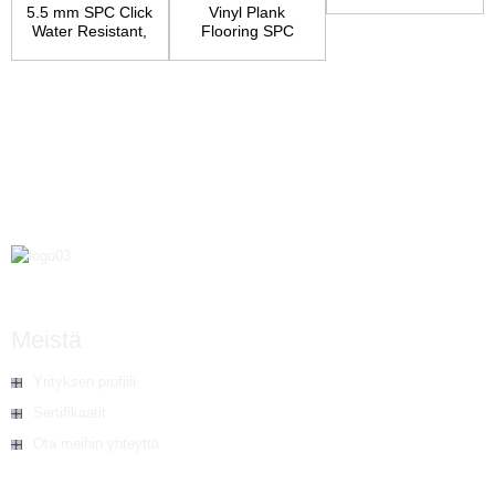
flooring
5.5 mm SPC Click
Vinyl Plank
Water Resistant,
Flooring SPC
Underpad Atta...
Core Wood Grain
Finish...
Meistä
Yrityksen profiili
Sertifikaatit
Ota meihin yhteyttä