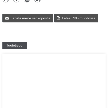
Lähetä meille sähköpostia
Lataa PDF-muodossa
Tuotetiedot