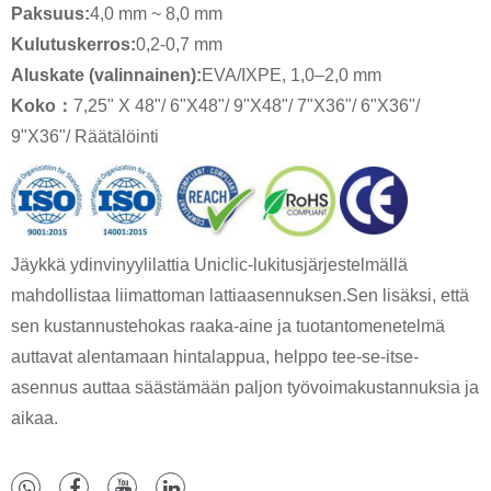
Paksuus:
4,0 mm ~ 8,0 mm
Kulutuskerros:
0,2-0,7 mm
Aluskate (valinnainen):
EVA/IXPE, 1,0–2,0 mm
Koko
：
7,25" X 48"/ 6"X48"/ 9"X48"/ 7"X36"/ 6"X36"/
9"X36"/ Räätälöinti
Jäykkä ydinvinyylilattia Uniclic-lukitusjärjestelmällä
mahdollistaa liimattoman lattiaasennuksen.Sen lisäksi, että
sen kustannustehokas raaka-aine ja tuotantomenetelmä
auttavat alentamaan hintalappua, helppo tee-se-itse-
asennus auttaa säästämään paljon työvoimakustannuksia ja
aikaa.